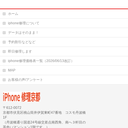
ホーム
iphone修理について
データはそのまま！
予約割引などなど
即日修理します
iphone修理価格表一覧（2026/06/13改訂）
MAP
お客様の声/アンケート
〒612-0072
京都市伏見区桃山筒井伊賀東町47番地 コスモ丹波橋
1F
（丹波橋通り国道24号線交差点南西角、南へ３軒目の
茶色いマンション1階です。）