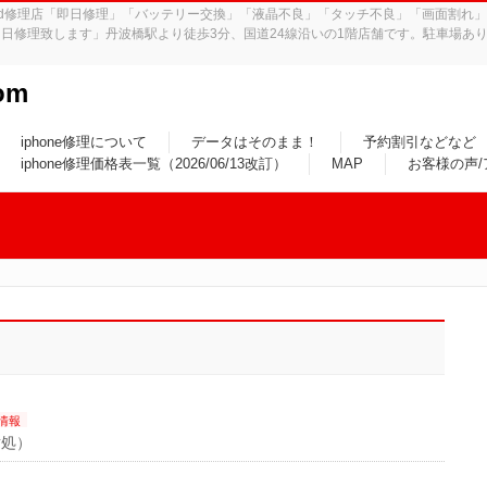
iPad修理店「即日修理」「バッテリー交換」「液晶不良」「タッチ不良」「画面割
日修理致します」丹波橋駅より徒歩3分、国道24線沿いの1階店舗です。駐車場あり
om
iphone修理について
データはそのまま！
予約割引などなど
iphone修理価格表一覧（2026/06/13改訂）
MAP
お客様の声
情報
対処）