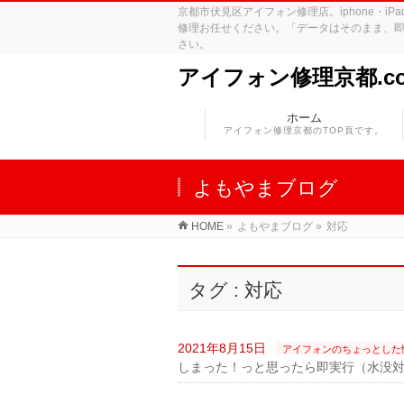
京都市伏見区アイフォン修理店。iphone・
修理お任せください。「データはそのまま、即
さい。
アイフォン修理京都.c
ホーム
アイフォン修理京都のTOP頁です。
よもやまブログ
HOME
»
よもやまブログ
»
対応
タグ : 対応
2021年8月15日
アイフォンのちょっとした
しまった！っと思ったら即実行（水没