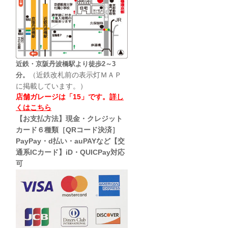
近鉄・京阪丹波橋駅より徒歩2～3
（近鉄改札前の表示灯ＭＡＰ
分。
に掲載しています。）
店舗ガレージは「15」です。
詳し
くはこちら
【お支払方法】現金・クレジット
カード６種類［QRコード決済］
PayPay・d払い・auPAYなど【交
通系ICカード】iD・QUICPay対応
可