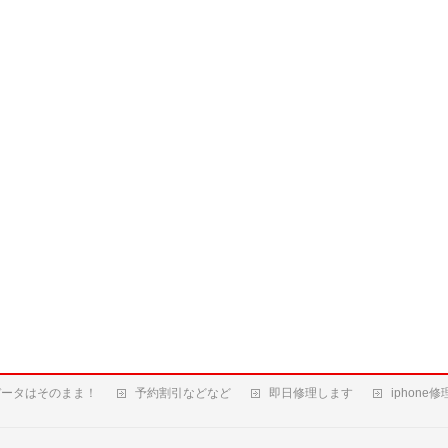
データはそのまま！
予約割引などなど
即日修理します
iphone