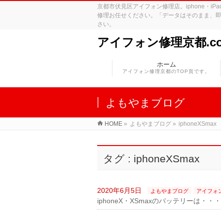
京都市伏見区アイフォン修理店。iphone・
修理お任せください。「データはそのまま、即
さい。
アイフォン修理京都.c
ホーム
アイフォン修理京都のTOP頁です。
よもやまブログ
HOME
»
よもやまブログ
»
iphoneXSmax
タグ : iphoneXSmax
2020年6月5日
よもやまブログ
アイフォ
iphoneX・XSmaxのバッテリーは・・・