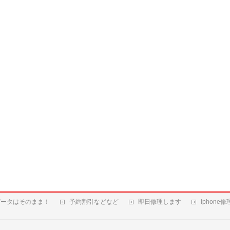
データはそのまま！
予約割引などなど
即日修理します
iphone