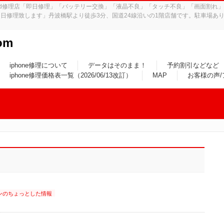
iPad修理店「即日修理」「バッテリー交換」「液晶不良」「タッチ不良」「画面割
日修理致します」丹波橋駅より徒歩3分、国道24線沿いの1階店舗です。駐車場あり
om
iphone修理について
データはそのまま！
予約割引などなど
iphone修理価格表一覧（2026/06/13改訂）
MAP
お客様の声
ンのちょっとした情報