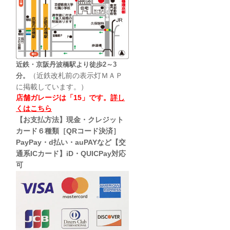
近鉄・京阪丹波橋駅より徒歩2～3
（近鉄改札前の表示灯ＭＡＰ
分。
に掲載しています。）
店舗ガレージは「15」です。
詳し
くはこちら
【お支払方法】現金・クレジット
カード６種類［QRコード決済］
PayPay・d払い・auPAYなど【交
通系ICカード】iD・QUICPay対応
可