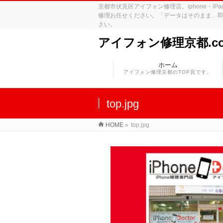
京都市伏見区アイフォン修理店。iphone・
修理お任せください。「データはそのまま、即
さい。
アイフォン修理京都.c
ホーム
アイフォン修理京都のTOP頁です。
top.jpg
HOME
»
top.jpg