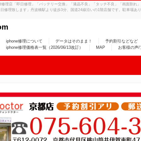
iPad修理店「即日修理」「バッテリー交換」「液晶不良」「タッチ不良」「画面割
日修理致します」丹波橋駅より徒歩3分、国道24線沿いの1階店舗です。駐車場あり
om
iphone修理について
データはそのまま！
予約割引などなど
iphone修理価格表一覧（2026/06/13改訂）
MAP
お客様の声