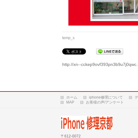
temp_s
http://xn--cckep9ovf393pn3b9u7j0qwc.
ホーム
iphone修理について
MAP
お客様の声/アンケート
〒612-0072