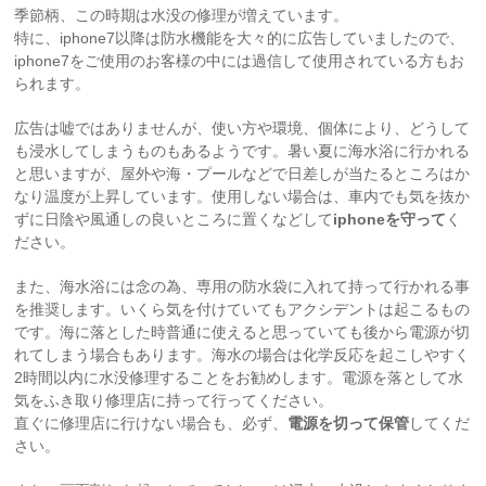
季節柄、この時期は水没の修理が増えています。
特に、iphone7以降は防水機能を大々的に広告していましたので、
iphone7をご使用のお客様の中には過信して使用されている方もお
られます。
広告は嘘ではありませんが、使い方や環境、個体により、どうして
も浸水してしまうものもあるようです。暑い夏に海水浴に行かれる
と思いますが、屋外や海・プールなどで日差しが当たるところはか
なり温度が上昇しています。使用しない場合は、車内でも気を抜か
ずに日陰や風通しの良いところに置くなどして
iphoneを守って
く
ださい。
また、海水浴には念の為、専用の防水袋に入れて持って行かれる事
を推奨します。いくら気を付けていてもアクシデントは起こるもの
です。海に落とした時普通に使えると思っていても後から電源が切
れてしまう場合もあります。海水の場合は化学反応を起こしやすく
2時間以内に水没修理することをお勧めします。電源を落として水
気をふき取り修理店に持って行ってください。
直ぐに修理店に行けない場合も、必ず、
電源を切って保管
してくだ
さい。