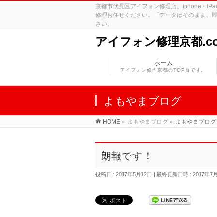
京都市伏見区アイフォン修理店。iphone・
修理お任せください。「データはそのまま、即
さい。
アイフォン修理京都.c
ホーム
アイフォン修理京都のTOP頁です。
よもやまブログ
HOME
»
よもやまブログ
»
よもやまブログ
朗報です！
投稿日 : 2017年5月12日
最終更新日時 : 2017年7