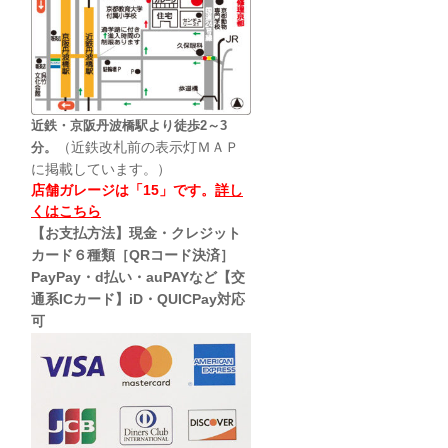
近鉄・京阪丹波橋駅より徒歩2～3
（近鉄改札前の表示灯ＭＡＰ
分。
に掲載しています。）
店舗ガレージは「15」です。
詳し
くはこちら
【お支払方法】現金・クレジット
カード６種類［QRコード決済］
PayPay・d払い・auPAYなど【交
通系ICカード】iD・QUICPay対応
可