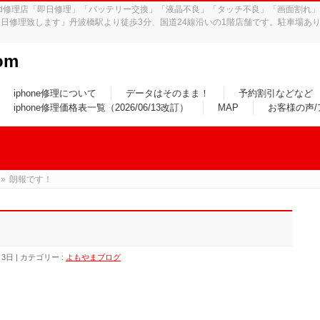
iPad修理店「即日修理」「バッテリー交換」「液晶不良」「タッチ不良」「画面割
日修理致します」丹波橋駅より徒歩3分、国道24線沿いの1階店舗です。駐車場あり
om
iphone修理について
データはそのまま！
予約割引などなど
iphone修理価格表一覧（2026/06/13改訂）
MAP
お客様の声
»
朗報です！
月3日
カテゴリー :
よもやまブログ