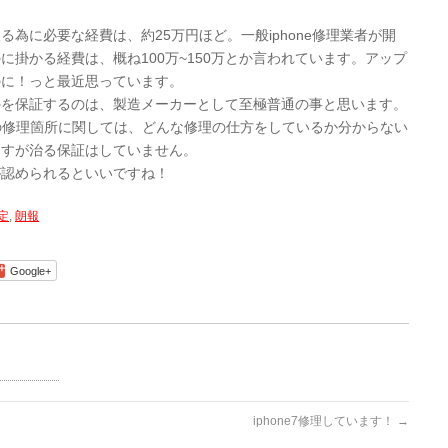
為に必要な経費は、約25万円ほど。一般iphone修理業者が開
掛かる経費は、概ね100万~150万とか言われています。アップ
のに！っと最近思っています。
外を保証するのは、製造メーカーとして至極普通の事と思います。
社の修理箇所に関しては、どんな修理の仕方をしているか分からない
ますが治る保証はしていません。
が認められるといいですね！
定
,
朗報
Google+
iphone7修理しています！
→