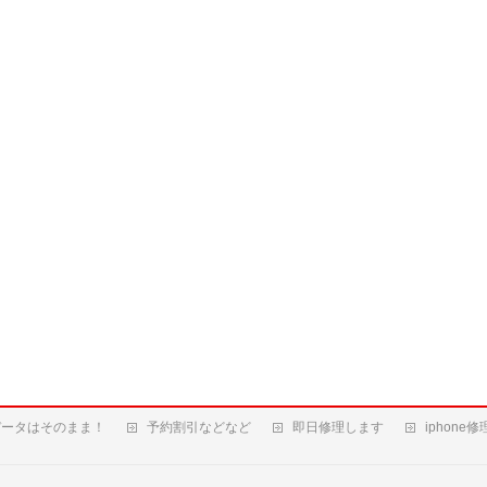
データはそのまま！
予約割引などなど
即日修理します
iphone