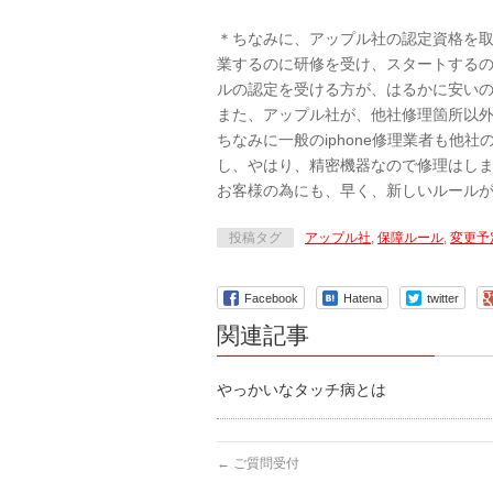
＊ちなみに、アップル社の認定資格を取る
業するのに研修を受け、スタートするのに
ルの認定を受ける方が、はるかに安い
また、アップル社が、他社修理箇所以
ちなみに一般のiphone修理業者も他
し、やはり、精密機器なので修理はし
お客様の為にも、早く、新しいルール
投稿タグ
アップル社
,
保障ルール
,
変更予
Facebook
Hatena
twitter
関連記事
やっかいなタッチ病とは
←
ご質問受付