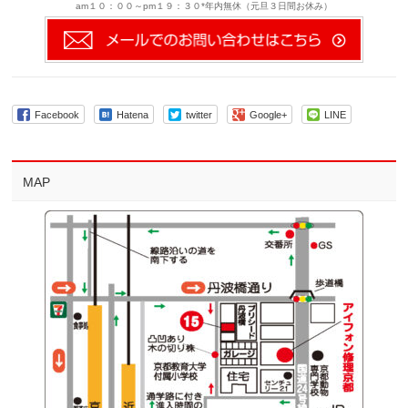
am１０：００～pm１９：３０*年内無休（元旦３日間お休み）
Facebook
Hatena
twitter
Google+
LINE
MAP