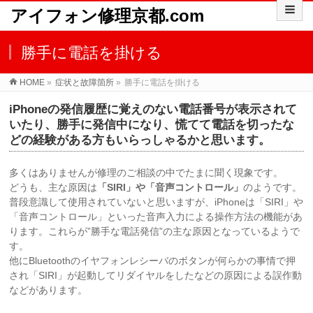
アイフォン修理京都.com
勝手に電話を掛ける
HOME
»
症状と故障箇所
»
勝手に電話を掛ける
iPhoneの発信履歴に覚えのない電話番号が表示されて
いたり、勝手に発信中になり、慌てて電話を切ったな
どの経験がある方もいらっしゃるかと思います。
多くはありませんが修理のご相談の中でたまに聞く現象です。
どうも、主な原因は
「SIRI」や「音声コントロール」
のようです。
普段意識して使用されていないと思いますが、iPhoneは「SIRI」や
「音声コントロール」といった音声入力による操作方法の機能があ
ります。これらが”勝手な電話発信”の主な原因となっているようで
す。
他にBluetoothのイヤフォンレシーバのボタンが何らかの事情で押
され「SIRI」が起動してリダイヤルをしたなどの原因による誤作動
などがあります。