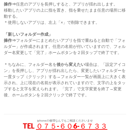
操作⇒
任意のアプリを長押しすると、アプリが揺れ出します。
移動したいアプリの上に指を置き、指を乗せたまま任意の場所に移
動する。
＊使用しないアプリは、左上「×」で削除できます。
「新しいフォルダー作成」
操作⇒
フォルダーにまとめたいアプリを指で重ねると自動で「フォ
ルダー」が作成されます。任意の名前が付いていますので、フォル
ダー名変更して「完了」ホームボタンを２回タップで終了です。
＊ちなみに、フォルダー名を
後から変えたい
場合は、「設定アイコ
ン」を長押しし、アプリが揺れ出したら、変更したいフォルダーを
一度タップ（クリック）する→フォルダー一覧が画面上に大きく表
示され、上に現在の名前が表示されていますので、文字の上をタッ
プすると文字を変えられます。「完了」で文字変更を終了→変更
後、ホームボタンを２回クリックで終了です。
iphoneの修理なんでもご相談くださいませ
TEL
０７５-６０6-６７３３