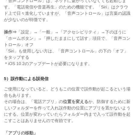
「音声コントロール」は、ネットに繋がっていなくても起動しま
す。「電話発信や音楽再生」のための機能です。「Siri」はクラウ
ド上で日々進化していますが、「音声コントロール」は言葉の認識
が少ないのが特徴です。
操作⇒
「設定」→「一般」→「アクセシビリティ」→下のほうに
「ホームボタン」→「押したままにして話す」項目で、「音声コン
トロール」オフ
「Siri」も使用しない方は、「音声コントロール」の下の「オフ」
をタップする
＊iOS 10.2のアップデートが必要になります。
5）誤作動による誤発信
ご使用になっていると、どうもこの位置で誤作動が起こるという場
合もあります。
その場合は、「電話アプリ」の
位置を変える
か、防御するために新
しいフォルダーを作って入れ誤作動の位置にアプリを置かないよう
にする。位置が変わっていたらフォルダー内まで入って誤作動を起
こすことはありませんので有効です。
「アプリの移動」