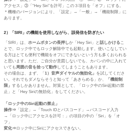
アクセス」③「“Hey Siri”を許可」この３項目を「オフ」にする。
＊機種のバージョンにより、「設定」→「一般」→「機能制限」に
あります。
2）「SIRI」の機能を使用しながら、誤発信を防ぎたい
「SIRI」は、
ホームボタンの長押し
か「Hey Siri」と
話しかける
こ
とで、ロック中でもロック解除中でも起動します。使いこなしてい
る方はとても便利で機能をオフにできないという方も多くおられる
と思います。ただ、ご自分が意図しないでも、カバンの中に入れて
いても
周囲の音を拾って動作
してしまうこともあります。
その場合は、まず、「
1）音声ダイヤルの無効化」
を試してくださ
い。それでもダメならそうと知って「あきらめる」か、
「機能制
限」
するしかありません。対策として、「ロック中のSiri起動の禁
止」と「Hey Siriの無効化」をしてください。
「ロック中のSiri起動の禁止」
操作⇒
「設定」→「Touch IDとパスコード」→パスコード入力
→「ロック中にアクセスを許可：」の項目の中の「Siri」を「オ
フ」
変化⇒
ロック中にSiriにアクセスできない。