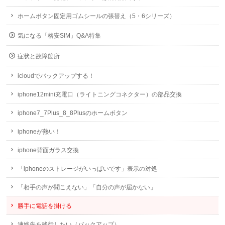
ホームボタン固定用ゴムシールの張替え（5・6シリーズ）
気になる「格安SIM」Q&A特集
症状と故障箇所
icloudでバックアップする！
iphone12mini充電口（ライトニングコネクター）の部品交換
iphone7_7Plus_8_8Plusのホームボタン
iphoneが熱い！
iphone背面ガラス交換
「iphoneのストレージがいっぱいです」表示の対処
「相手の声が聞こえない」「自分の声が届かない」
勝手に電話を掛ける
連絡先を移行したい（バックアップ）