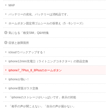
MAP
バッテリーの劣化、バッテリーは消耗品です。
ホームボタン固定用ゴムシールの張替え（5・6シリーズ）
気になる「格安SIM」Q&A特集
症状と故障箇所
icloudでバックアップする！
iphone12mini充電口（ライトニングコネクター）の部品交換
iphone7_7Plus_8_8Plusのホームボタン
iphoneが熱い！
iphone背面ガラス交換
「iphoneのストレージがいっぱいです」表示の対処
「相手の声が聞こえない」「自分の声が届かない」