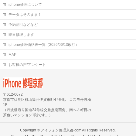
iphone修理について
データはそのまま！
予約割引などなど
即日修理します
iphone修理価格表一覧（2026/06/13改訂）
MAP
お客様の声/アンケート
〒612-0072
京都市伏見区桃山筒井伊賀東町47番地 コスモ丹波橋
1F
（丹波橋通り国道24号線交差点南西角、南へ３軒目の
茶色いマンション1階です。）
Copyright ©
アイフォン修理京都.com
All Rights Reserved.