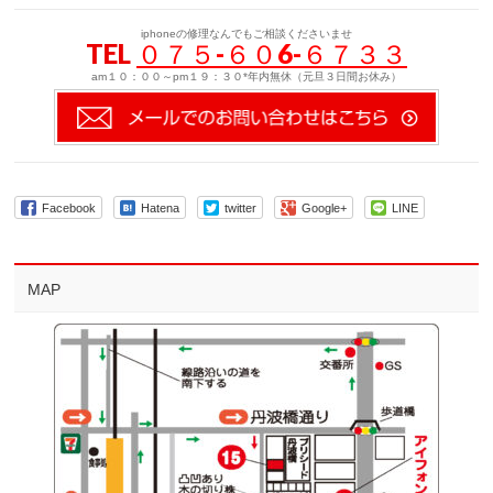
iphoneの修理なんでもご相談くださいませ
TEL
０７５-６０6-６７３３
am１０：００～pm１９：３０*年内無休（元旦３日間お休み）
Facebook
Hatena
twitter
Google+
LINE
MAP