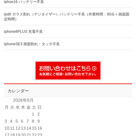
iphoe16 バッテリー不良
ipd6 ガラス割れ（デジタイザー）バッテリー不良（作業時間：90分＋画面固
定時間）
iphone8PLUS 充電不良
iphoneSE3 画面割れ・タッチ不良
カレンダー
2026年8月
月
火
水
木
金
土
日
1
2
3
4
5
6
7
8
9
10
11
12
13
14
15
16
17
18
19
20
21
22
23