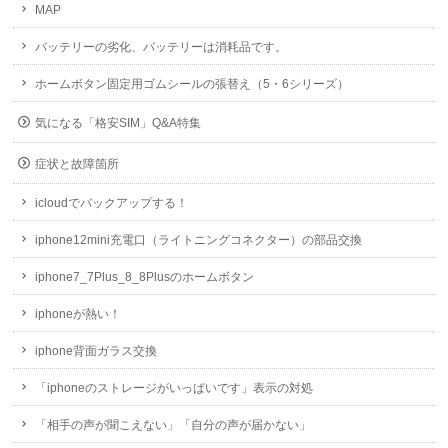
MAP
バッテリーの劣化、バッテリーは消耗品です。
ホームボタン固定用ゴムシールの張替え（5・6シリーズ）
気になる「格安SIM」Q&A特集
症状と故障箇所
icloudでバックアップする！
iphone12mini充電口（ライトニングコネクター）の部品交換
iphone7_7Plus_8_8Plusのホームボタン
iphoneが熱い！
iphone背面ガラス交換
「iphoneのストレージがいっぱいです」表示の対処
「相手の声が聞こえない」「自分の声が届かない」