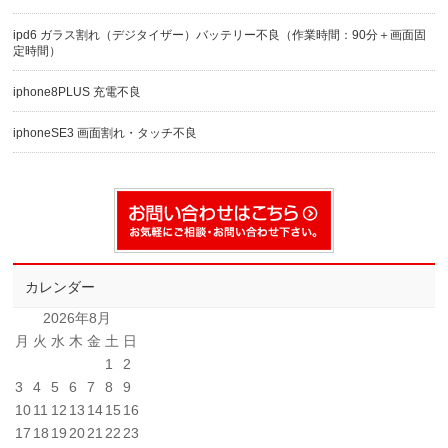
ipd6 ガラス割れ（デジタイザー）バッテリー不良（作業時間：90分＋画面固
定時間）
iphone8PLUS 充電不良
iphoneSE3 画面割れ・タッチ不良
カレンダー
2026年8月
月
火
水
木
金
土
日
1
2
3
4
5
6
7
8
9
10
11
12
13
14
15
16
17
18
19
20
21
22
23