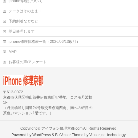
iphone修理について
データはそのまま！
予約割引などなど
即日修理します
iphone修理価格表一覧（2026/06/13改訂）
MAP
お客様の声/アンケート
〒612-0072
京都市伏見区桃山筒井伊賀東町47番地 コスモ丹波橋
1F
（丹波橋通り国道24号線交差点南西角、南へ３軒目の
茶色いマンション1階です。）
Copyright ©
アイフォン修理京都.com
All Rights Reserved.
Powered by
WordPress
&
BizVektor Theme
by
Vektor,Inc.
technology.