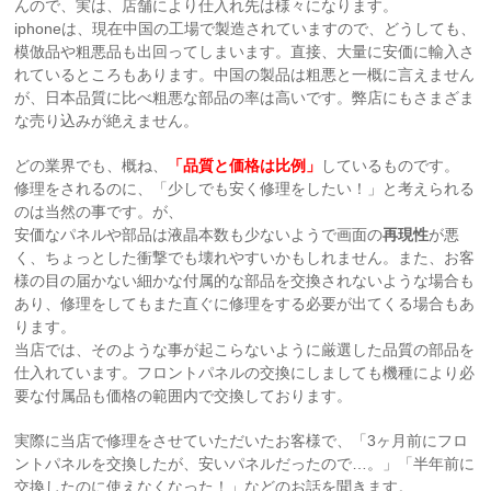
んので、実は、店舗により仕入れ先は様々になります。
iphoneは、現在中国の工場で製造されていますので、どうしても、
模倣品や粗悪品も出回ってしまいます。直接、大量に安価に輸入さ
れているところもあります。中国の製品は粗悪と一概に言えません
が、日本品質に比べ粗悪な部品の率は高いです。弊店にもさまざま
な売り込みが絶えません。
どの業界でも、概ね、
「品質と価格は比例」
しているものです。
修理をされるのに、「少しでも安く修理をしたい！」と考えられる
のは当然の事です。が、
安価なパネルや部品は液晶本数も少ないようで画面の
再現性
が悪
く、ちょっとした衝撃でも壊れやすいかもしれません。また、お客
様の目の届かない細かな付属的な部品を交換されないような場合も
あり、修理をしてもまた直ぐに修理をする必要が出てくる場合もあ
ります。
当店では、そのような事が起こらないように厳選した品質の部品を
仕入れています。フロントパネルの交換にしましても機種により必
要な付属品も価格の範囲内で交換しております。
実際に当店で修理をさせていただいたお客様で、「3ヶ月前にフロ
ントパネルを交換したが、安いパネルだったので…。」「半年前に
交換したのに使えなくなった！」などのお話を聞きます。