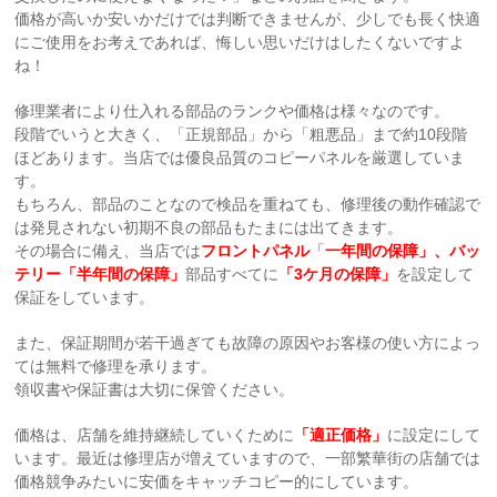
価格が高いか安いかだけでは判断できませんが、少しでも長く快適
にご使用をお考えであれば、悔しい思いだけはしたくないですよ
ね！
修理業者により仕入れる部品のランクや価格は様々なのです。
段階でいうと大きく、「正規部品」から「粗悪品」まで約10段階
ほどあります。当店では優良品質のコピーパネルを厳選していま
す。
もちろん、部品のことなので検品を重ねても、修理後の動作確認で
は発見されない初期不良の部品もたまには出てきます。
その場合に備え、当店では
フロントパネル
「
一年間の保障」、バッ
テリー「半年間の保障」
部品すべてに
「3ケ月の保障」
を設定して
保証をしています。
また、保証期間が若干過ぎても故障の原因やお客様の使い方によっ
ては無料で修理を承ります。
領収書や保証書は大切に保管ください。
価格は、店舗を維持継続していくために
「適正価格」
に設定にして
います。最近は修理店が増えていますので、一部繁華街の店舗では
価格競争みたいに安価をキャッチコピー的にしています。