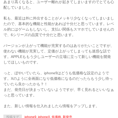
あまり高くなると、ユーザー離れが起きてしまいますのでとても心
配していました。
私も、最近は外に外出することがメッキリ少なくなってしまいまし
たので、基本的な機能と性能があれば十分だと思っています。レベ
ル的にはゲームもしないし、支払い関係もスマホでしていませんの
で、6シリーズの品質で十分だと思います。
バージョンが上がって機能が充実するのはありがたいことですが、
使わない機能が充実して、定価が上がってしまっても迷惑な話で
す。APPLEももう少しユーザーの立場に立って新しい機能を開発
してほしいものです。
っと、ぼやいていたら、iphone9はどうも低価格な設定のようで
す。Xのように全画面になり低価格になるのだったらもう少し待っ
ていたら良かったかも？！
まだ、発売日が決まっていないようですが、早く見れるといいなぁ
っと思っています。
また、新しい情報を仕入れましたら情報をアップします。
投稿タグ
iphone9
,
iphoneX
,
低価格
,
新発売