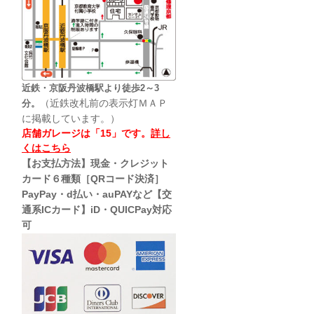
近鉄・京阪丹波橋駅より徒歩2～3
（近鉄改札前の表示灯ＭＡＰ
分。
に掲載しています。）
店舗ガレージは「15」です。
詳し
くはこちら
【お支払方法】現金・クレジット
カード６種類［QRコード決済］
PayPay・d払い・auPAYなど【交
通系ICカード】iD・QUICPay対応
可