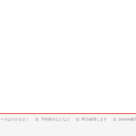
データはそのまま！
予約割引などなど
即日修理します
iphone