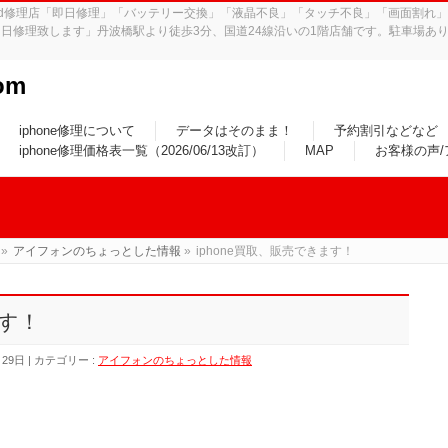
iPad修理店「即日修理」「バッテリー交換」「液晶不良」「タッチ不良」「画面割
日修理致します」丹波橋駅より徒歩3分、国道24線沿いの1階店舗です。駐車場あり
om
iphone修理について
データはそのまま！
予約割引などなど
iphone修理価格表一覧（2026/06/13改訂）
MAP
お客様の声
»
アイフォンのちょっとした情報
»
iphone買取、販売できます！
ます！
月29日
カテゴリー :
アイフォンのちょっとした情報