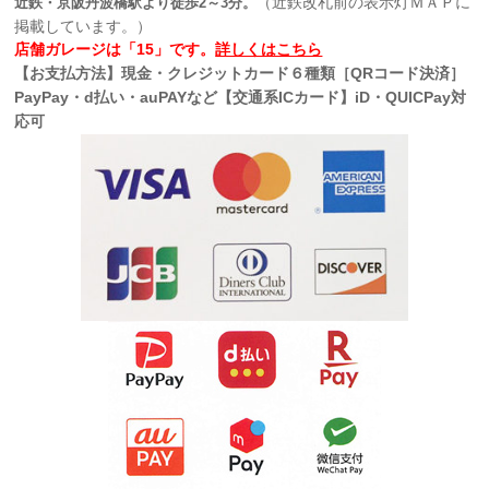
（近鉄改札前の表示灯ＭＡＰに
近鉄・京阪丹波橋駅より徒歩2～3分。
掲載しています。）
店舗ガレージは「15」です。
詳しくはこちら
【お支払方法】現金・クレジットカード６種類［QRコード決済］
PayPay・d払い・auPAYなど【交通系ICカード】iD・QUICPay対
応可