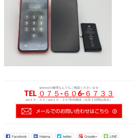
iphoneの修理なんでもご相談くださいませ
TEL
０７５-６０6-６７３３
am１０：００～pm１９：３０*年内無休（元旦３日間お休み）
Facebook
Hatena
twitter
Google+
LINE