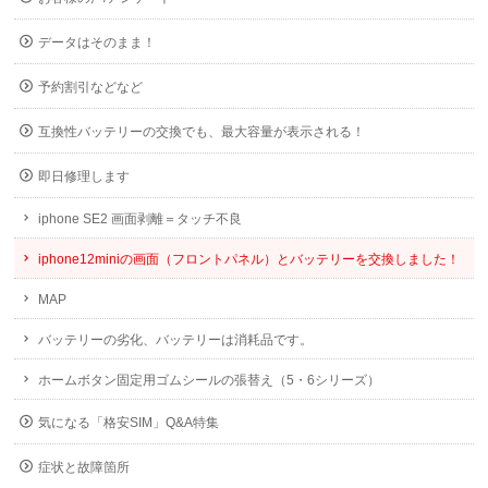
データはそのまま！
予約割引などなど
互換性バッテリーの交換でも、最大容量が表示される！
即日修理します
iphone SE2 画面剥離＝タッチ不良
iphone12miniの画面（フロントパネル）とバッテリーを交換しました！
MAP
バッテリーの劣化、バッテリーは消耗品です。
ホームボタン固定用ゴムシールの張替え（5・6シリーズ）
気になる「格安SIM」Q&A特集
症状と故障箇所