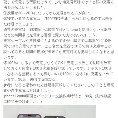
朝まで充電する習慣だそうで、少し過充電気味では？と私の充電方
法をお伝えいたしました。
①残量が20～30％になってから充電される方が良い。
②寝ている間の充電は、7時間前後充電しっ放しになるので出来る
だけ避けましょう。
通常の充電は、1時間から1時間半ほどiphoneを使用しない入浴中
などの時間帯に充電する習慣に変えた方が良いでしょう。
充電ケーブルや変換機にもよるのですが、弊店では基本的に10分
間で10％充電できます。ご自宅の充電器で10分で何％充電するか
調べてみると時間の把握が出来てか充電時間を把握し易くなると思
います。
③100％になるまで充電しなくてOK！充電しっ放しで長時間放置
しておくと何度も100％充電を繰り返しています。ジャスト100％
になるのを監視するのも難しいので100％になる前に充電を止めて
います。98％・96％で充電OK。
参考になると思われた方は是非実践してください。少なくとも過充
電や過少充電は避けましょう。
iphone12mini画面とバッテリー交換作業時間は、80分（動作確認
に時間を掛けました。）