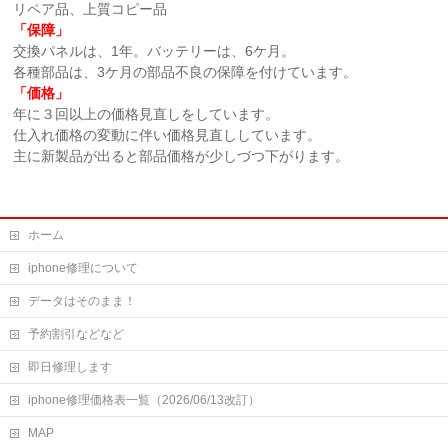
リペア品、上質コピー品
「保障」
交換パネルは、1年。バッテリーは、6ケ月。
各種部品は、3ケ月の部品不良の保障を付けています。
「価格」
年に３回以上の価格見直しをしています。
仕入れ価格の変動に伴い価格見直ししています。
主に新製品が出ると部品価格が少しづつ下がります。
ホーム
iphone修理について
データはそのまま！
予約割引などなど
即日修理します
iphone修理価格表一覧（2026/06/13改訂）
MAP