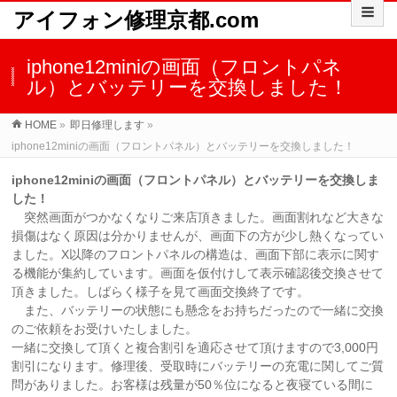
アイフォン修理京都.com
iphone12miniの画面（フロントパネ
ル）とバッテリーを交換しました！
HOME
»
即日修理します
»
iphone12miniの画面（フロントパネル）とバッテリーを交換しました！
iphone12miniの画面（フロントパネル）とバッテリーを交換しま
した！
突然画面がつかなくなりご来店頂きました。画面割れなど大きな
損傷はなく原因は分かりませんが、画面下の方が少し熱くなってい
ました。X以降のフロントパネルの構造は、画面下部に表示に関す
る機能が集約しています。画面を仮付けして表示確認後交換させて
頂きました。しばらく様子を見て画面交換終了です。
また、バッテリーの状態にも懸念をお持ちだったので一緒に交換
のご依頼をお受けいたしました。
一緒に交換して頂くと複合割引を適応させて頂けますので3,000円
割引になります。修理後、受取時にバッテリーの充電に関してご質
問がありました。お客様は残量が50％位になると夜寝ている間に