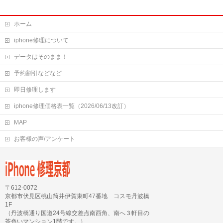
ホーム
iphone修理について
データはそのまま！
予約割引などなど
即日修理します
iphone修理価格表一覧（2026/06/13改訂）
MAP
お客様の声/アンケート
〒612-0072
京都市伏見区桃山筒井伊賀東町47番地 コスモ丹波橋
1F
（丹波橋通り国道24号線交差点南西角、南へ３軒目の
茶色いマンション1階です。）