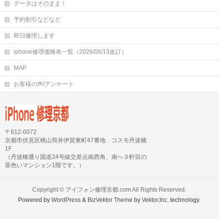
データはそのまま！
予約割引などなど
即日修理します
iphone修理価格表一覧（2026/06/13改訂）
MAP
お客様の声/アンケート
〒612-0072
京都市伏見区桃山筒井伊賀東町47番地 コスモ丹波橋
1F
（丹波橋通り国道24号線交差点南西角、南へ３軒目の
茶色いマンション1階です。）
Copyright ©
アイフォン修理京都.com
All Rights Reserved.
Powered by
WordPress
&
BizVektor Theme
by
Vektor,Inc.
technology.