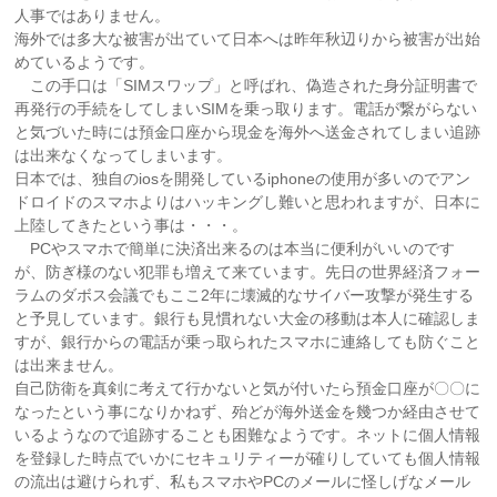
人事ではありません。
海外では多大な被害が出ていて日本へは昨年秋辺りから被害が出始
めているようです。
この手口は「SIMスワップ」と呼ばれ、偽造された身分証明書で
再発行の手続をしてしまいSIMを乗っ取ります。電話が繋がらない
と気づいた時には預金口座から現金を海外へ送金されてしまい追跡
は出来なくなってしまいます。
日本では、独自のiosを開発しているiphoneの使用が多いのでアン
ドロイドのスマホよりはハッキングし難いと思われますが、日本に
上陸してきたという事は・・・。
PCやスマホで簡単に決済出来るのは本当に便利がいいのです
が、防ぎ様のない犯罪も増えて来ています。先日の世界経済フォー
ラムのダボス会議でもここ2年に壊滅的なサイバー攻撃が発生する
と予見しています。銀行も見慣れない大金の移動は本人に確認しま
すが、銀行からの電話が乗っ取られたスマホに連絡しても防ぐこと
は出来ません。
自己防衛を真剣に考えて行かないと気が付いたら預金口座が〇〇に
なったという事になりかねず、殆どが海外送金を幾つか経由させて
いるようなので追跡することも困難なようです。ネットに個人情報
を登録した時点でいかにセキュリティーが確りしていても個人情報
の流出は避けられず、私もスマホやPCのメールに怪しげなメール