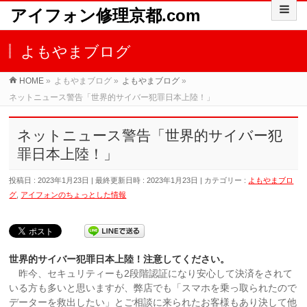
アイフォン修理京都.com
よもやまブログ
HOME
»
よもやまブログ
»
よもやまブログ
»
ネットニュース警告「世界的サイバー犯罪日本上陸！」
ネットニュース警告「世界的サイバー犯
罪日本上陸！」
投稿日 : 2023年1月23日
最終更新日時 : 2023年1月23日
カテゴリー :
よもやまブロ
グ
,
アイフォンのちょっとした情報
世界的サイバー犯罪日本上陸！注意してください。
昨今、セキュリティーも2段階認証になり安心して決済をされて
いる方も多いと思いますが、弊店でも「スマホを乗っ取られたので
データーを救出したい」とご相談に来られたお客様もあり決して他