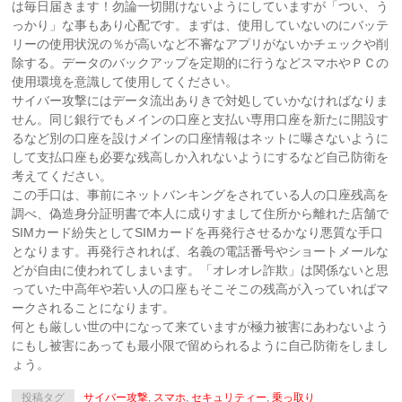
は毎日届きます！勿論一切開けないようにしていますが「つい、う
っかり」な事もあり心配です。まずは、使用していないのにバッテ
リーの使用状況の％が高いなど不審なアプリがないかチェックや削
除する。データのバックアップを定期的に行うなどスマホやＰＣの
使用環境を意識して使用してください。
サイバー攻撃にはデータ流出ありきで対処していかなければなりま
せん。同じ銀行でもメインの口座と支払い専用口座を新たに開設す
るなど別の口座を設けメインの口座情報はネットに曝さないように
して支払口座も必要な残高しか入れないようにするなど自己防衛を
考えてください。
この手口は、事前にネットバンキングをされている人の口座残高を
調べ、偽造身分証明書で本人に成りすまして住所から離れた店舗で
SIMカード紛失としてSIMカードを再発行させるかなり悪質な手口
となります。再発行されれば、名義の電話番号やショートメールな
どが自由に使われてしまいます。「オレオレ詐欺」は関係ないと思
っていた中高年や若い人の口座もそこそこの残高が入っていればマ
ークされることになります。
何とも厳しい世の中になって来ていますが極力被害にあわないよう
にもし被害にあっても最小限で留められるように自己防衛をしまし
ょう。
投稿タグ
サイバー攻撃
,
スマホ
,
セキュリティー
,
乗っ取り