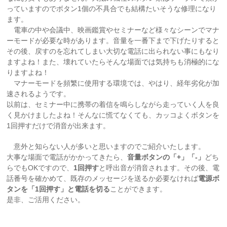
っていますのでボタン1個の不具合でも結構たいそうな修理になり
ます。
電車の中や会議中、映画鑑賞やセミナーなど様々なシーンでマナ
ーモードが必要な時があります。音量を一番下まで下げたりすると
その後、戻すのを忘れてしまい大切な電話に出られない事にもなり
ますよね！また、壊れていたらそんな場面では気持ちも消極的にな
りますよね！
マナーモードを頻繁に使用する環境では、やはり、経年劣化が加
速されるようです。
以前は、セミナー中に携帯の着信を鳴らしながら走っていく人を良
く見かけましたよね！そんなに慌てなくても、カッコよくボタンを
1回押すだけで消音が出来ます。
意外と知らない人が多いと思いますのでご紹介いたします。
大事な場面で電話がかかってきたら、
音量ボタンの「+」「-」
どち
らでもOKですので、
1回押す
と呼出音が消音されます。その後、電
話番号を確かめて、既存のメッセージを送るか必要なければ
電源ボ
タンを「1回押す」と電話を切る
ことができます。
是非、ご活用ください。