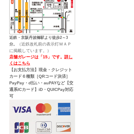
近鉄・京阪丹波橋駅より徒歩2～3
（近鉄改札前の表示灯ＭＡＰ
分。
に掲載しています。）
店舗ガレージは「15」です。
詳し
くはこちら
【お支払方法】現金・クレジット
カード６種類［QRコード決済］
PayPay・d払い・auPAYなど【交
通系ICカード】iD・QUICPay対応
可