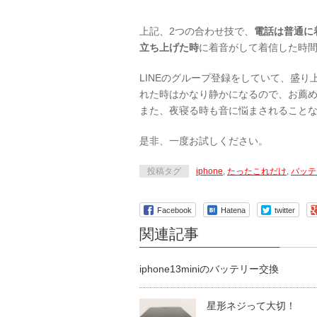
上記、2つの合わせ技で、
電話は普通に
立ち上げた時
に着音がして着信した時
LINEのグループ登録をしていて、盛
れた時はかなり静かになるので、お薦
また、夜寝る時も音に悩まされること
是非、一度お試しください。
投稿タグ
iphone
,
たったこれだけ
,
バッテ
Facebook
Hatena
twitter
関連記事
iphone13miniのバッテリー交換
星形ネジって大切！