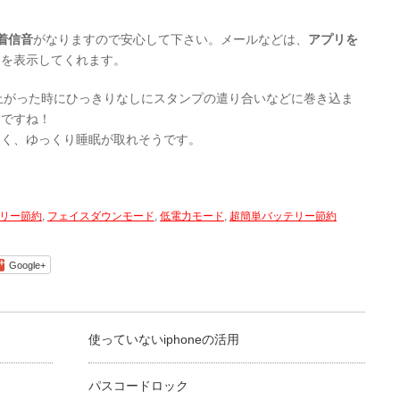
着信音
がなりますので安心して下さい。メールなどは、
アプリを
間を表示してくれます。
り上がった時にひっきりなしにスタンプの遣り合いなどに巻き込ま
めですね！
なく、ゆっくり睡眠が取れそうです。
リー節約
,
フェイスダウンモード
,
低電力モード
,
超簡単バッテリー節約
Google+
使っていないiphoneの活用
パスコードロック