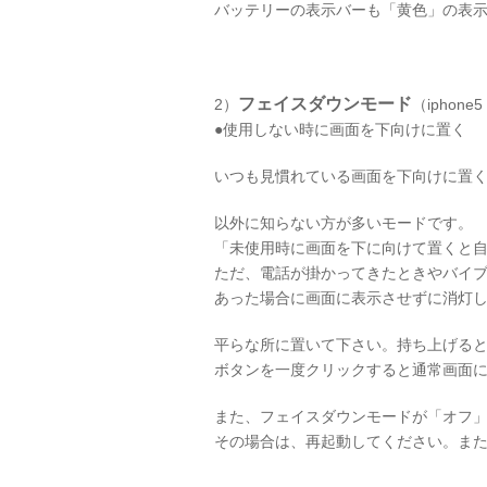
バッテリーの表示バーも「黄色」の表
フェイスダウンモード
2）
（iphone
●使用しない時に画面を下向けに置く
いつも見慣れている画面を下向けに置
以外に知らない方が多いモードです。
「未使用時に画面を下に向けて置くと
ただ、電話が掛かってきたときやバイ
あった場合に画面に表示させずに消灯
平らな所に置いて下さい。持ち上げる
ボタンを一度クリックすると通常画面
また、フェイスダウンモードが「オフ
その場合は、再起動してください。また