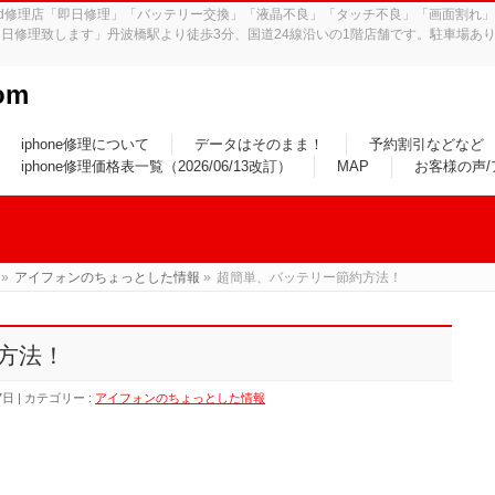
iPad修理店「即日修理」「バッテリー交換」「液晶不良」「タッチ不良」「画面割
日修理致します」丹波橋駅より徒歩3分、国道24線沿いの1階店舗です。駐車場あり
om
iphone修理について
データはそのまま！
予約割引などなど
iphone修理価格表一覧（2026/06/13改訂）
MAP
お客様の声
»
アイフォンのちょっとした情報
»
超簡単、バッテリー節約方法！
方法！
7日
カテゴリー :
アイフォンのちょっとした情報