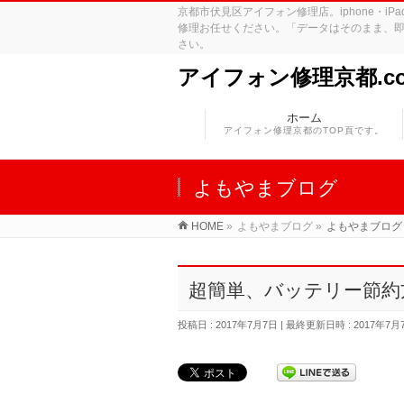
京都市伏見区アイフォン修理店。iphone・
修理お任せください。「データはそのまま、即
さい。
アイフォン修理京都.c
ホーム
アイフォン修理京都のTOP頁です。
よもやまブログ
HOME
»
よもやまブログ
»
よもやまブログ
超簡単、バッテリー節約
投稿日 : 2017年7月7日
最終更新日時 : 2017年7月