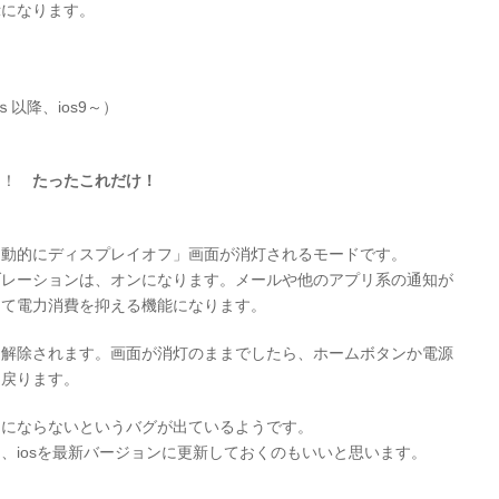
示になります。
5ｓ以降、ios9～）
く！
たったこれだけ！
自動的にディスプレイオフ」画面が消灯されるモードです。
ブレーションは、オンになります。メールや他のアプリ系の通知が
して電力消費を抑える機能になります。
と解除されます。画面が消灯のままでしたら、ホームボタンか電源
に戻ります。
」にならないというバグが出ているようです。
、iosを最新バージョンに更新しておくのもいいと思います。