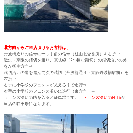
北方向からご来店頂けるお客様は、
丹波橋通りの信号の一つ手前の信号（桃山北交番所）を右折⇒
近鉄・京阪の踏切を渡り、京阪線（2つ目の踏切）の踏切沿いの路
を左折南方向⇒
踏切沿いの道を進んで次の踏切（丹波橋通り・京阪丹波橋駅前）を
左折⇒
右手に小学校のフェンスが見えるまで進行⇒
右手の小学校のフェンス沿いに進行（東方向）⇒
フェンス沿いの路を入ると駐車場です。
フェンス沿いの№15
が
当店の駐車場になります。