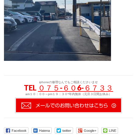
iphoneの修理なんでもご相談くださいませ
TEL
０７５-６０6-６７３３
am１０：００～pm１９：３０*年内無休（元旦３日間お休み）
Facebook
Hatena
twitter
Google+
LINE