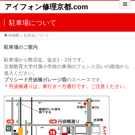
アイフォン修理京都.com
駐車場について
HOME
»
駐車場について
駐車場のご案内
駐車場から弊店迄、徒歩1－2分です。
京都教育大学付属小学校の東側のフェンス沿いの路地から
進入ください。
プリシード丹波橋ガレージ⑮
のスペースです。
＊丹波橋通りは、東行き一方通行です。ご注意ください。