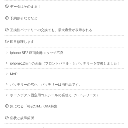
データはそのまま！
予約割引などなど
互換性バッテリーの交換でも、最大容量が表示される！
即日修理します
iphone SE2 画面剥離＝タッチ不良
iphone12miniの画面（フロントパネル）とバッテリーを交換しました！
MAP
バッテリーの劣化、バッテリーは消耗品です。
ホームボタン固定用ゴムシールの張替え（5・6シリーズ）
気になる「格安SIM」Q&A特集
症状と故障箇所