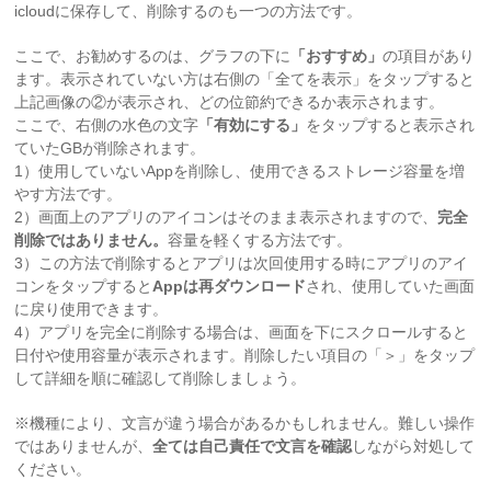
icloudに保存して、削除するのも一つの方法です。
ここで、お勧めするのは、グラフの下に
「おすすめ」
の項目があり
ます。表示されていない方は右側の「全てを表示」をタップすると
上記画像の②が表示され、どの位節約できるか表示されます。
ここで、右側の水色の文字
「有効にする」
をタップすると表示され
ていたGBが削除されます。
1）使用していないAppを削除し、使用できるストレージ容量を増
やす方法です。
2）画面上のアプリのアイコンはそのまま表示されますので、
完全
削除ではありません。
容量を軽くする方法です。
3）この方法で削除するとアプリは次回使用する時にアプリのアイ
コンをタップすると
Appは再ダウンロード
され、使用していた画面
に戻り使用できます。
4）アプリを完全に削除する場合は、画面を下にスクロールすると
日付や使用容量が表示されます。削除したい項目の「＞」をタップ
して詳細を順に確認して削除しましょう。
※機種により、文言が違う場合があるかもしれません。難しい操作
ではありませんが、
全ては自己責任で文言を確認
しながら対処して
ください。