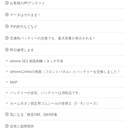
お客様の声/アンケート
データはそのまま！
予約割引などなど
互換性バッテリーの交換でも、最大容量が表示される！
即日修理します
iphone SE2 画面剥離＝タッチ不良
iphone12miniの画面（フロントパネル）とバッテリーを交換しました！
MAP
バッテリーの劣化、バッテリーは消耗品です。
ホームボタン固定用ゴムシールの張替え（5・6シリーズ）
気になる「格安SIM」Q&A特集
症状と故障箇所