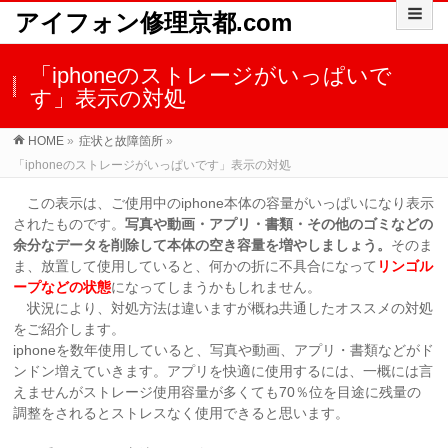
アイフォン修理京都.com
「iphoneのストレージがいっぱいで
す」表示の対処
HOME
»
症状と故障箇所
»
「iphoneのストレージがいっぱいです」表示の対処
この表示は、ご使用中のiphone本体の容量がいっぱいになり表示
されたものです。
写真や動画・アプリ・書類・その他のゴミなどの
余分なデータを削除して本体の空き容量を増やしましょう。
そのま
ま、放置して使用していると、何かの折に不具合になって
リンゴル
ープなどの状態
になってしまうかもしれません。
状況により、対処方法は違いますが概ね共通したオススメの対処
をご紹介します。
iphoneを数年使用していると、写真や動画、アプリ・書類などがド
ンドン増えていきます。アプリを快適に使用するには、一概には言
えませんがストレージ使用容量が多くても70％位を目途に残量の
調整をされるとストレスなく使用できると思います。