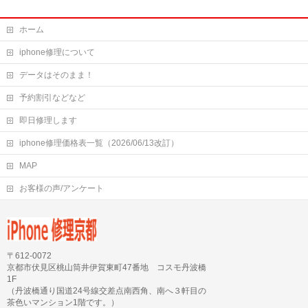
ホーム
iphone修理について
データはそのまま！
予約割引などなど
即日修理します
iphone修理価格表一覧（2026/06/13改訂）
MAP
お客様の声/アンケート
〒612-0072
京都市伏見区桃山筒井伊賀東町47番地 コスモ丹波橋
1F
（丹波橋通り国道24号線交差点南西角、南へ３軒目の
茶色いマンション1階です。）