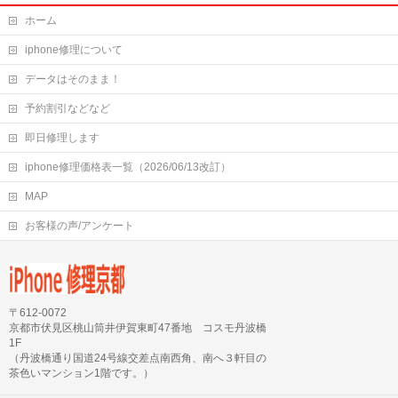
ホーム
iphone修理について
データはそのまま！
予約割引などなど
即日修理します
iphone修理価格表一覧（2026/06/13改訂）
MAP
お客様の声/アンケート
〒612-0072
京都市伏見区桃山筒井伊賀東町47番地 コスモ丹波橋
1F
（丹波橋通り国道24号線交差点南西角、南へ３軒目の
茶色いマンション1階です。）