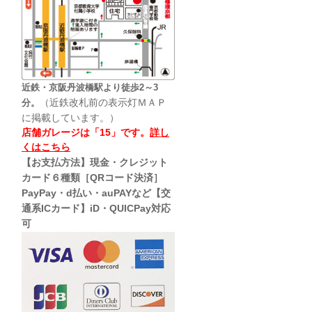
近鉄・京阪丹波橋駅より徒歩2～3
（近鉄改札前の表示灯ＭＡＰ
分。
に掲載しています。）
店舗ガレージは「15」です。
詳し
くはこちら
【お支払方法】現金・クレジット
カード６種類［QRコード決済］
PayPay・d払い・auPAYなど【交
通系ICカード】iD・QUICPay対応
可