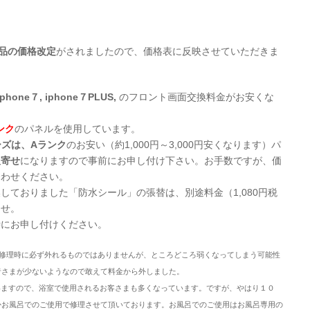
品の価格改定
がされましたので、価格表に反映させていただきま
iphone７, iphone７PLUS,
のフロント画面交換料金がお安くな
ンク
のパネルを使用しています。
リーズは、
Aランク
のお安い（約1,000円～3,000円安くなります）パ
取寄せ
になりますので事前にお申し付け下さい。お手数ですが、価
合わせください。
しておりました「防水シール」の張替は、別途料金（1,080円税
ませ。
時にお申し付けください。
。修理時に必ず外れるものではありませんが、ところどころ弱くなってしまう可能性
者さまが少ないようなので敢えて料金から外しました。
ていますので、浴室で使用されるお客さまも多くなっています。ですが、やはり１０
かお風呂でのご使用で修理させて頂いております。お風呂でのご使用はお風呂専用の