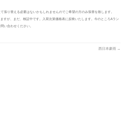
えて張り替える必要はないかもしれませんのでご希望の方のみ張替を致します。
てきますが、まだ、検証中です。入荷次第価格表に反映いたします。今のところAラン
お問い合わせください。
西日本豪雨
→