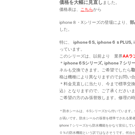
価格を大幅に見直し
ました。
価格表は、
こちら
から
iphone８・Xシリーズの登場により、
部
した。
特に、
iphone６S, iphone６ｓPLUS, 
っています。
このシリーズは、以前より 業界
AAラ
＊
iphone６Sシリーズ, iphone７シ
ネルも交換できます。ご希望でしたら
格は機種により異なりますのでお問い
＊料金見直しに当たり、今まで標準交換
込）となりますので、ご了承ください
ご希望の方のみ張替致します。修理の
＊防水シールは、６Sシリーズから付いています
が高いです。防水シールの張替を標準でされる業
iphone７シリーズから防水機能をかなり宣伝し
０％の防水機能という訳ではなさそうです。何台