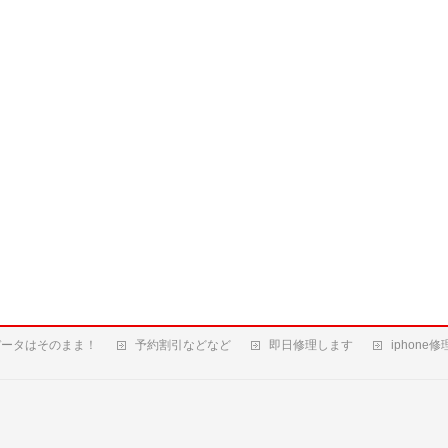
データはそのまま！
予約割引などなど
即日修理します
iphone