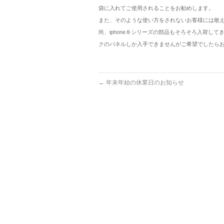
袋に入れてご使用されることをお勧めします。
また、そのような使い方をされないお客様には敢
尚、iphone８シリーズの部品もそろそろ入荷し
クのパネルしか入手できませんがご希望でしたら
←
年末年始の休業日のお知らせ