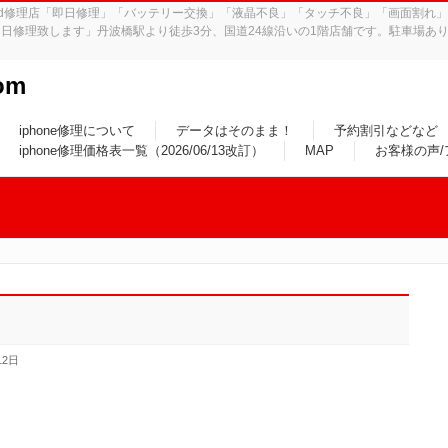
iPad修理店「即日修理」「バッテリー交換」「液晶不良」「タッチ不良」「画面割
日修理致します」丹波橋駅より徒歩3分、国道24線沿いの1階店舗です。駐車場あり
om
iphone修理について
データはそのまま！
予約割引などなど
iphone修理価格表一覧（2026/06/13改訂）
MAP
お客様の声
12日