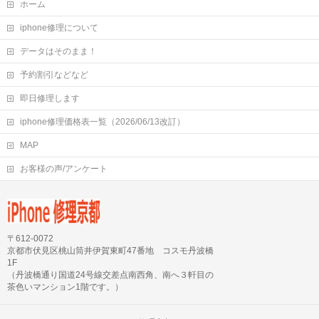
ホーム
iphone修理について
データはそのまま！
予約割引などなど
即日修理します
iphone修理価格表一覧（2026/06/13改訂）
MAP
お客様の声/アンケート
〒612-0072
京都市伏見区桃山筒井伊賀東町47番地 コスモ丹波橋
1F
（丹波橋通り国道24号線交差点南西角、南へ３軒目の
茶色いマンション1階です。）