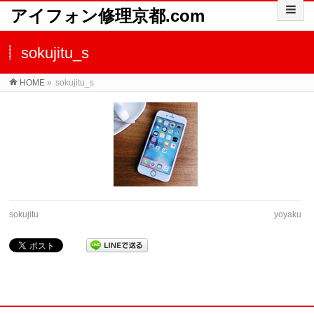
アイフォン修理京都.com
sokujitu_s
HOME
»
sokujitu_s
sokujitu
yoyaku