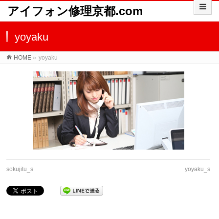
アイフォン修理京都.com
yoyaku
HOME
»
yoyaku
sokujitu_s
yoyaku_s