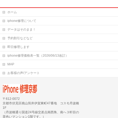
ホーム
iphone修理について
データはそのまま！
予約割引などなど
即日修理します
iphone修理価格表一覧（2026/06/13改訂）
MAP
お客様の声/アンケート
〒612-0072
京都市伏見区桃山筒井伊賀東町47番地 コスモ丹波橋
1F
（丹波橋通り国道24号線交差点南西角、南へ３軒目の
茶色いマンション1階です。）