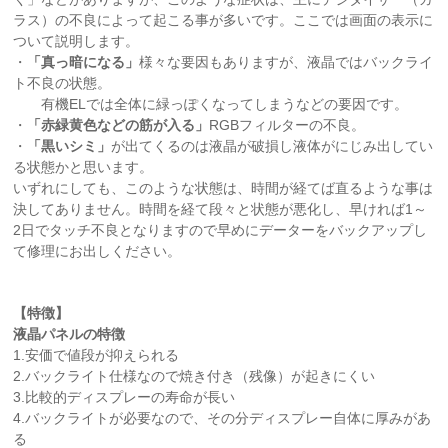
ラス）の不良によって起こる事が多いです。ここでは画面の表示に
ついて説明します。
・
「真っ暗になる」
様々な要因もありますが、液晶ではバックライ
ト不良の状態。
有機ELでは全体に緑っぽくなってしまうなどの要因です。
・
「赤緑黄色などの筋が入る」
RGBフィルターの不良。
・
「黒いシミ」
が出てくるのは液晶が破損し液体がにじみ出してい
る状態かと思います。
いずれにしても、このような状態は、時間が経てば直るような事は
決してありません。時間を経て段々と状態が悪化し、早ければ1～
2日でタッチ不良となりますので早めにデーターをバックアップし
て修理にお出しください。
【特徴】
液晶パネルの特徴
1.安価で値段が抑えられる
2.バックライト仕様なので焼き付き（残像）が起きにくい
3.比較的ディスプレーの寿命が長い
4.バックライトが必要なので、その分ディスプレー自体に厚みがあ
る