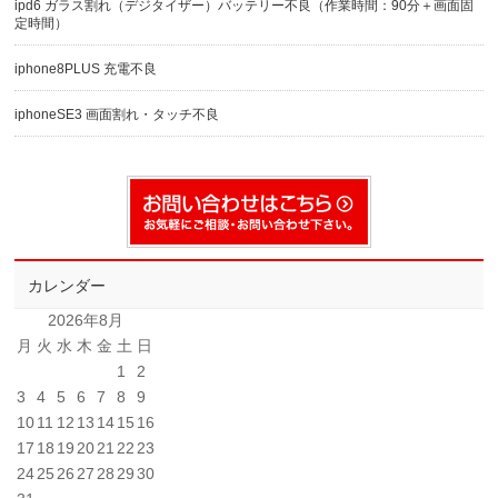
ipd6 ガラス割れ（デジタイザー）バッテリー不良（作業時間：90分＋画面固
定時間）
iphone8PLUS 充電不良
iphoneSE3 画面割れ・タッチ不良
カレンダー
2026年8月
月
火
水
木
金
土
日
1
2
3
4
5
6
7
8
9
10
11
12
13
14
15
16
17
18
19
20
21
22
23
24
25
26
27
28
29
30