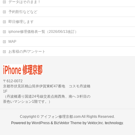
データはそのまま！
予約割引などなど
即日修理します
iphone修理価格表一覧（2026/06/13改訂）
MAP
お客様の声/アンケート
〒612-0072
京都市伏見区桃山筒井伊賀東町47番地 コスモ丹波橋
1F
（丹波橋通り国道24号線交差点南西角、南へ３軒目の
茶色いマンション1階です。）
Copyright ©
アイフォン修理京都.com
All Rights Reserved.
Powered by
WordPress
&
BizVektor Theme
by
Vektor,Inc.
technology.