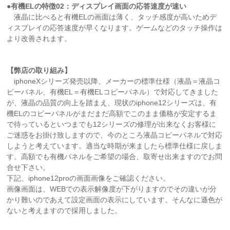
●有機ELの特徴02：ディスプレイ画面の応答速度が速い
液晶に比べると有機ELの画面は薄く、タッチ感度が高いためデ
ィスプレイの応答速度が早くなります。ゲームなどのタッチ操作は
より改善されます。
【弊店の取り組み】
iphoneXシリーズ発売以降、メーカーの標準仕様（液晶＝液晶コ
ピーパネル、有機EL＝有機ELコピーパネル）で対応してきました
が、液晶の品質の向上を踏まえ、現状のiphone12シリーズは、有
機ELのコピーパネルがまだまだ高額でこのまま価格が安定するま
で待っているといつまでも12シリーズの修理が出来なくお客様に
ご迷惑をお掛け致しますので、今のところ液晶コピーパネルで対応
しようと考えています。適当な時期が来ましたら標準仕様に戻しま
す。高額でも有機パネルをご希望の場合、取寄せ出来ますのでお問
合せ下さい。
下記、iphone12proの画面画像をご確認ください。
画像画面は、WEBでの表示解像度が下がりますのでその違いが分
かり難いのであえて設定画面の表示にしています。そんなに遜色が
ないと考えますので採用しました。