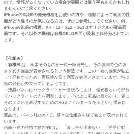
ので、情報が古くなっている場合や実際とは違う事もあるかもしれ
ませんがご了承ください。
iPhoneのX以降の発売機種をお使いの方や、種類によって画面の性
能がどう違うのか気になる方は、ぜひご参考にしてください。尚、
iPhone8以前の機種、XR・11・SE2・SE3はオリジナルが液晶画
面です。それ以外の機種は有機OELD画面が装着され発売されてい
ます。
【仕組み】
・
有機EL
は、画素そのものが一粒一粒発光し、その強弱で色の強
さを変え画面が表示されるという構造です。この一粒の画素が独立
して発色するため、再現性が高く画質が綺麗とされています。特に
黒の発色が際立っているようです。
・
液晶
パネルはバックライトが一番後ろにあり、偏光板という部分
でバックライトの光を調整します。その上に液晶の層があり、更に
その上に色を表現するためのRGBフィルターがあるという構造に
なります。
液晶は、パネル1枚の中で、様々な仕組みを経て画面が表示されて
います。
画面不良の特徴で動作的には、「タッチが出来ない」「勝手に動
く」などがありますが、このような症状は、主にデジタイザー（ガ