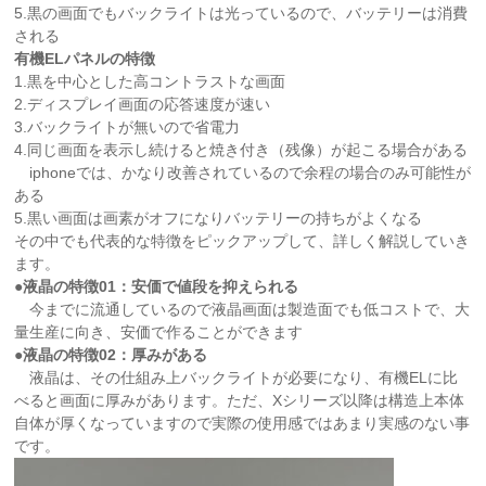
5.黒の画面でもバックライトは光っているので、バッテリーは消費
される
有機ELパネルの特徴
1.黒を中心とした高コントラストな画面
2.ディスプレイ画面の応答速度が速い
3.バックライトが無いので省電力
4.同じ画面を表示し続けると焼き付き（残像）が起こる場合がある
iphoneでは、かなり改善されているので余程の場合のみ可能性が
ある
5.黒い画面は画素がオフになりバッテリーの持ちがよくなる
その中でも代表的な特徴をピックアップして、詳しく解説していき
ます。
●液晶の特徴01：安価で値段を抑えられる
今までに流通しているので液晶画面は製造面でも低コストで、大
量生産に向き、安価で作ることができます
●液晶の特徴02：厚みがある
液晶は、その仕組み上バックライトが必要になり、有機ELに比
べると画面に厚みがあります。ただ、Xシリーズ以降は構造上本体
自体が厚くなっていますので実際の使用感ではあまり実感のない事
です。