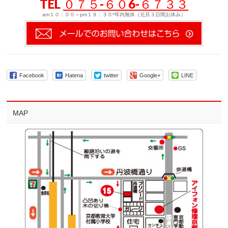
TEL
０７５-６０6-６７３３
am１０：００～pm１９：３０*年内無休（元旦３日間お休み）
Facebook
Hatena
twitter
Google+
LINE
MAP