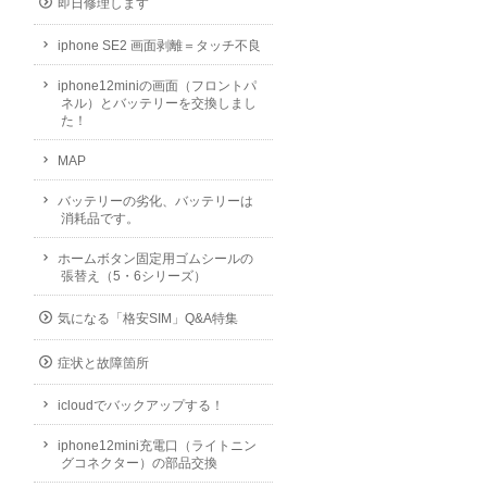
即日修理します
iphone SE2 画面剥離＝タッチ不良
iphone12miniの画面（フロントパ
ネル）とバッテリーを交換しまし
た！
MAP
バッテリーの劣化、バッテリーは
消耗品です。
ホームボタン固定用ゴムシールの
張替え（5・6シリーズ）
気になる「格安SIM」Q&A特集
症状と故障箇所
icloudでバックアップする！
iphone12mini充電口（ライトニン
グコネクター）の部品交換