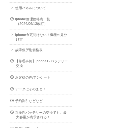
使用パネルについて
iphone修理価格表一覧
（2026/06/13改訂）
iphone今更聞けない！機種の見分
け方
故障個所別価格表
【修理事例】iphone12バッテリー
交換
お客様の声/アンケート
データはそのまま！
予約割引などなど
互換性バッテリーの交換でも、最
大容量が表示される！