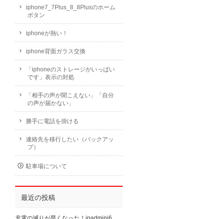
iphone7_7Plus_8_8Plusのホーム
ボタン
iphoneが熱い！
iphone背面ガラス交換
「iphoneのストレージがいっぱい
です」表示の対処
「相手の声が聞こえない」「自分
の声が届かない」
勝手に電話を掛ける
連絡先を移行したい（バックアッ
プ）
駐車場について
最近の投稿
充電の減りが早くなった！ipadmini6