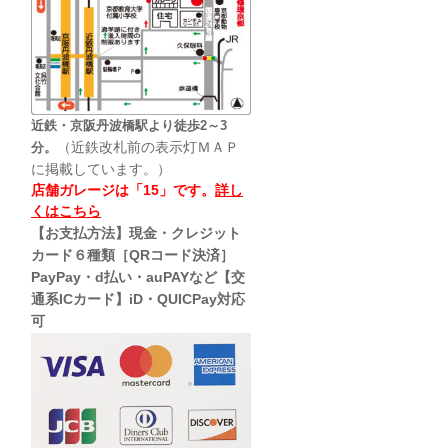
近鉄・京阪丹波橋駅より徒歩2～3
（近鉄改札前の表示灯ＭＡＰ
分。
に掲載しています。）
店舗ガレージは「15」です。
詳し
くはこちら
【お支払方法】現金・クレジット
カード６種類［QRコード決済］
PayPay・d払い・auPAYなど【交
通系ICカード】iD・QUICPay対応
可