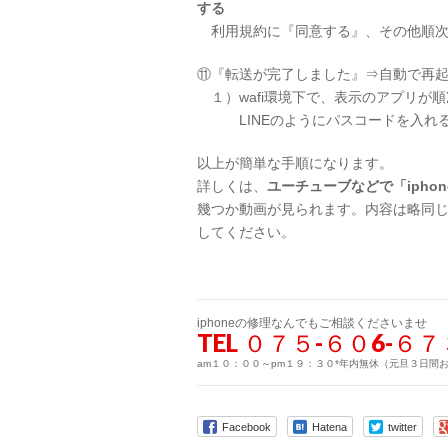
する
利用規約に『同意する』、その他順次
⑪『転送が完了しました』⇒自動で再
１）wafi環境下で、表示のアプリが
LINEのようにパスコードを入れる
以上が簡単な手順になります。
詳しくは、
ユーチューブなどで「iphon
幾つか動画が見られます。内容は略同
してください。
iphoneの修理なんでもご相談くださいませ
TEL ０７５-６０6-６
am１０：００～pm１９：３０*年内無休（元旦３日間
Facebook
Hatena
twitter