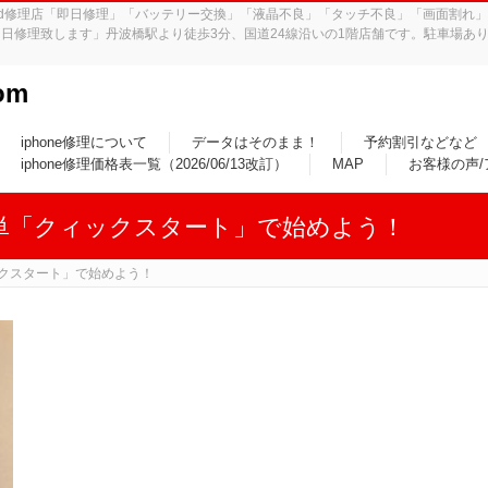
iPad修理店「即日修理」「バッテリー交換」「液晶不良」「タッチ不良」「画面割
日修理致します」丹波橋駅より徒歩3分、国道24線沿いの1階店舗です。駐車場あり
om
iphone修理について
データはそのまま！
予約割引などなど
iphone修理価格表一覧（2026/06/13改訂）
MAP
お客様の声
、簡単「クィックスタート」で始めよう！
ックスタート」で始めよう！