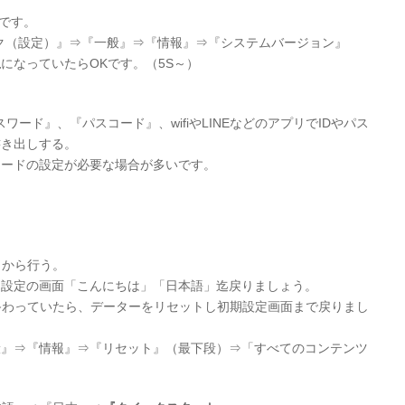
です。
マーク（設定）』⇒『一般』⇒『情報』⇒『システムバージョン』
上
になっていたらOKです。（5S～）
スワード』、『パスコード』、wifiやLINEなどのアプリでIDやパス
書き出しする。
ードの設定が必要な場合が多いです。
」
から行う。
設定の画面「こんにちは」「日本語」迄戻りましょう。
が終わっていたら、データーをリセットし初期設定画面まで戻りまし
』⇒『情報』⇒『リセット』（最下段）⇒「すべてのコンテンツ