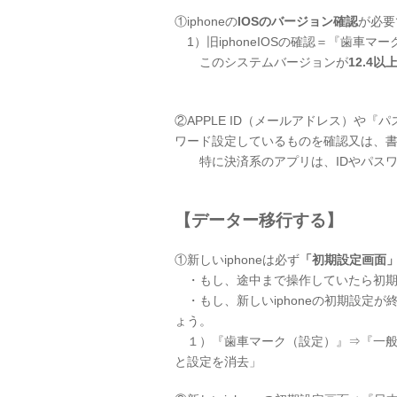
①iphoneの
IOSのバージョン確認
が必要
1）旧iphoneIOSの確認＝『歯車
このシステムバージョンが
12.4以
②APPLE ID（メールアドレス）や『パ
ワード設定しているものを確認又は、
特に決済系のアプリは、IDやパスワ
【データー移行する】
①新しいiphoneは必ず
「初期設定画面
・もし、途中まで操作していたら初期
・もし、新しいiphoneの初期設定
ょう。
１）『歯車マーク（設定）』⇒『一般
と設定を消去」