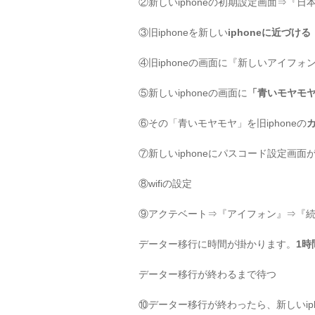
②新しいiphoneの初期設定画面⇒『
③旧iphoneを新しい
iphoneに近づける
④旧iphoneの画面に『新しいアイフ
⑤新しいiphoneの画面に
「青いモヤモ
⑥その「青いモヤモヤ」を旧iphoneの
⑦新しいiphoneにパスコード設定画面が
⑧wifiの設定
⑨アクテベート⇒『アイフォン』⇒『続け
データー移行に時間が掛かります。
1
データー移行が終わるまで待つ
⑩データー移行が終わったら、新しいip