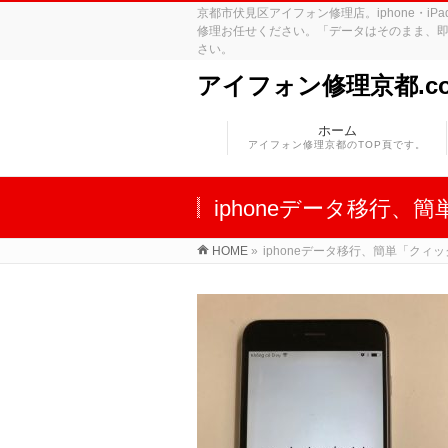
京都市伏見区アイフォン修理店。iphone・
修理お任せください。「データはそのまま、即
さい。
アイフォン修理京都.c
ホーム
アイフォン修理京都のTOP頁です。
iphoneデータ移行
HOME
»
iphoneデータ移行、簡単「クィ