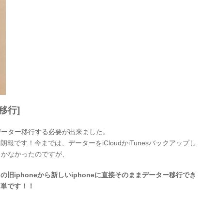
タ移行]
でデーター移行する必要が出来ました。
です！今までは、データーをiCloudかiTunesバックアップし
法しかなかったのですが、
旧iphoneから新しいiphoneに直接そのままデーター移行でき
簡単です！！