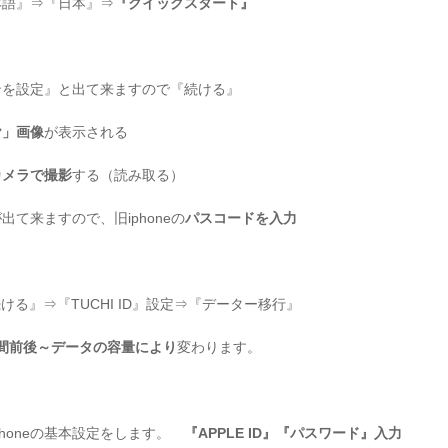
日本語』⇒『日本』⇒
『クイックスタート』
ォンを設定』と出て来ますので『続ける』
ヤ」画像
が表示される
カメラで撮影
する（読み取る）
出て来ますので、旧iphoneの
パスコードを入力
る』⇒『TUCHI ID』設定⇒『データー移行』
時間前後～データの容量により
変わります。
honeの基本設定をします。
『APPLE ID』『パスワード』入力