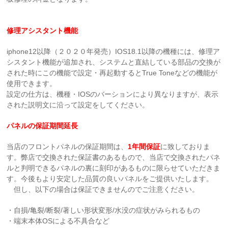
修理アシスタント機能
iphone12以降（２０２０年発売）IOS18.1以降の機種には、修理ア
シスタント機能が追加され、システムと直結している部品の交換が
された時にこの機能で設定・再起動するとTrue Toneなどの機能が
使用できます。
設定の仕方は、機種・IOSのバーションにより異なりますが、表示
された説明文に沿って設定をしてください。
パネルの保証期間延長
当店のフロントパネルの保証期間は、
1年間保証
に致しておりま
す。弊店で交換された保証書のあるもので、当店で交換されたパネ
ルと判明できるパネルの裏に刻印があるものに限らせていただきま
す。今後もより安定した品質の良いパネルをご提供いたします。
但し、以下の場合は保証できませんのでご注意ください。
・自損/亀裂/断裂/著しい形状変形/水没の症状がみられるもの
・端末本体OSによる不具合など