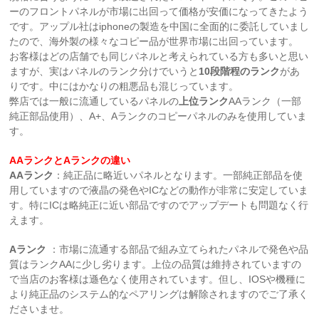
ーのフロントパネルが市場に出回って価格が安価になってきたよう
です。アップル社はiphoneの製造を中国に全面的に委託していまし
たので、海外製の様々なコピー品が世界市場に出回っています。
お客様はどの店舗でも同じパネルと考えられている方も多いと思い
ますが、実はパネルのランク分けでいうと
10段階程のランク
があ
りです。中にはかなりの粗悪品も混じっています。
弊店では一般に流通しているパネルの
上位ランク
AAランク（一部
純正部品使用）、A+、Aランクのコピーパネルのみを使用していま
す。
AAランクとAランクの違い
AAランク
：純正品に略近いパネルとなります。一部純正部品を使
用していますので液晶の発色やICなどの動作が非常に安定していま
す。特にICは略純正に近い部品ですのでアップデートも問題なく行
えます。
Aランク
：市場に流通する部品で組み立てられたパネルで発色や品
質はランクAAに少し劣ります。上位の品質は維持されていますの
で当店のお客様は遜色なく使用されています。但し、IOSや機種に
より純正品のシステム的なペアリングは解除されますのでご了承く
ださいませ。