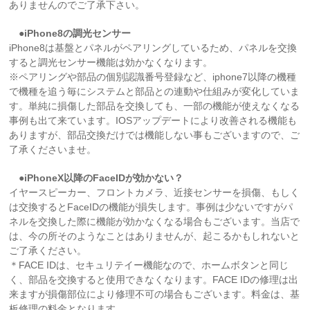
ありませんのでご了承下さい。
●iPhone8の調光センサー
iPhone8は基盤とパネルがペアリングしているため、パネルを交換
すると調光センサー機能は効かなくなります。
※ペアリングや部品の個別認識番号登録など、iphone7以降の機種
で機種を追う毎にシステムと部品との連動や仕組みが変化していま
す。単純に損傷した部品を交換しても、一部の機能が使えなくなる
事例も出て来ています。IOSアップデートにより改善される機能も
ありますが、部品交換だけでは機能しない事もございますので、ご
了承くださいませ。
●iPhoneX以降のFaceIDが効かない？
イヤースピーカー、フロントカメラ、近接センサーを損傷、もしく
は交換するとFaceIDの機能が損失します。事例は少ないですがパ
ネルを交換した際に機能が効かなくなる場合もございます。当店で
は、今の所そのようなことはありませんが、起こるかもしれないと
ご了承ください。
＊FACE IDは、セキュリテイー機能なので、ホームボタンと同じ
く、部品を交換すると使用できなくなります。FACE IDの修理は出
来ますが損傷部位により修理不可の場合もございます。料金は、基
板修理の料金となります。