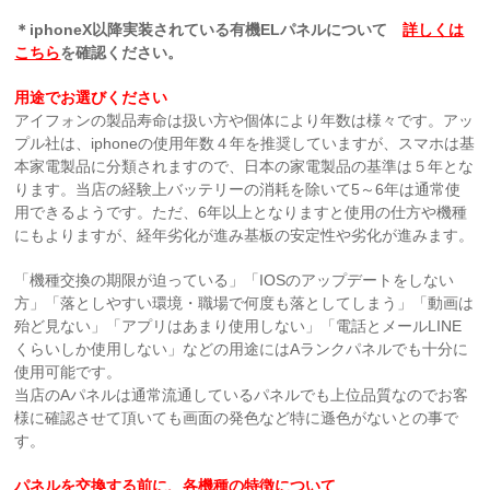
＊iphoneX以降実装されている有機ELパネルについて
詳しくは
こちら
を確認ください。
用途でお選びください
アイフォンの製品寿命は扱い方や個体により年数は様々です。アッ
プル社は、iphoneの使用年数４年を推奨していますが、スマホは基
本家電製品に分類されますので、日本の家電製品の基準は５年とな
ります。当店の経験上バッテリーの消耗を除いて5～6年は通常使
用できるようです。ただ、6年以上となりますと使用の仕方や機種
にもよりますが、経年劣化が進み基板の安定性や劣化が進みます。
「機種交換の期限が迫っている」「IOSのアップデートをしない
方」「落としやすい環境・職場で何度も落としてしまう」「動画は
殆ど見ない」「アプリはあまり使用しない」「電話とメールLINE
くらいしか使用しない」などの用途にはAランクパネルでも十分に
使用可能です。
当店のAパネルは通常流通しているパネルでも上位品質なのでお客
様に確認させて頂いても画面の発色など特に遜色がないとの事で
す。
パネルを交換する前に、各機種の特徴について