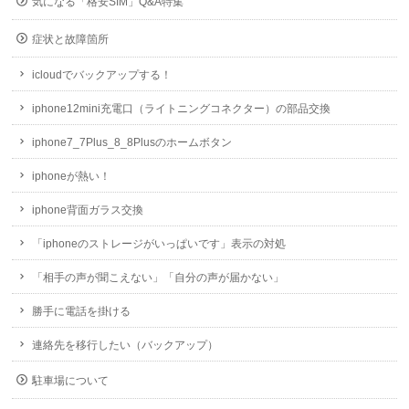
気になる「格安SIM」Q&A特集
症状と故障箇所
icloudでバックアップする！
iphone12mini充電口（ライトニングコネクター）の部品交換
iphone7_7Plus_8_8Plusのホームボタン
iphoneが熱い！
iphone背面ガラス交換
「iphoneのストレージがいっぱいです」表示の対処
「相手の声が聞こえない」「自分の声が届かない」
勝手に電話を掛ける
連絡先を移行したい（バックアップ）
駐車場について