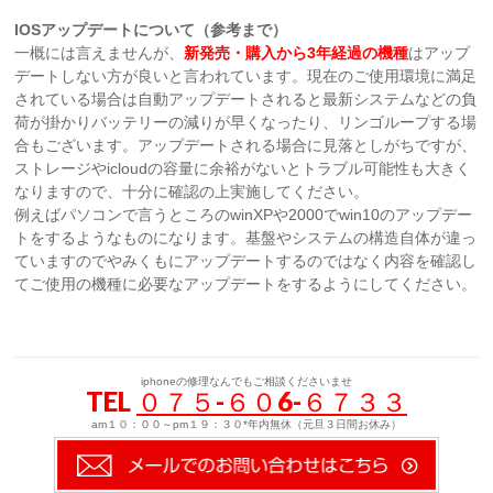
IOSアップデートについて（参考まで）
一概には言えませんが、
新発売・購入から3年経過の機種
はアップ
デートしない方が良いと言われています。現在のご使用環境に満足
されている場合は自動アップデートされると最新システムなどの負
荷が掛かりバッテリーの減りが早くなったり、リンゴループする場
合もございます。アップデートされる場合に見落としがちですが、
ストレージやicloudの容量に余裕がないとトラブル可能性も大きく
なりますので、十分に確認の上実施してください。
例えばパソコンで言うところのwinXPや2000でwin10のアップデー
トをするようなものになります。基盤やシステムの構造自体が違っ
ていますのでやみくもにアップデートするのではなく内容を確認し
てご使用の機種に必要なアップデートをするようにしてください。
iphoneの修理なんでもご相談くださいませ
TEL
０７５-６０6-６７３３
am１０：００～pm１９：３０*年内無休（元旦３日間お休み）