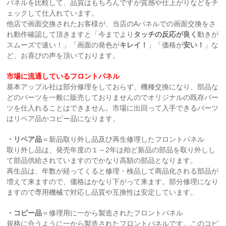
パネルを比較して、品質はもちろんですが質感や仕上がりなどをチ
ェックして仕入れています。
他店で画面交換されたお客様が、当店のAパネルでの画面交換をさ
れ動作確認して頂きますと「今までより
タッチの反応が良く
動きが
スムーズで速い！」「画面の発色が
キレイ！
」「価格が
安い！
」な
ど、お喜びの声を頂いております。
市場に流通しているフロントパネル
基本アップル社は部分修理をしておらず、機種交換になり、部品な
どのパーツを一般に販売しておりませんのでオリジナルの既存パー
ツを仕入れることはできません。市場に出回って入手できるパーツ
はリペア品かコピー品になります。
・リペア品
＝新品取り外し品及び再生修理したフロントパネル
取り外し品は、発売年度の１～2年は殆ど新品の部品を取り外しし
て部品供給されていますのでかなり高額の部品となります。
再生品は、年数が経ってくると修理・検品して商品化される部品が
増えて来ますので、価格はかなり下がって来ます。部分修理になり
ますので専用機械で対応し品質や互換性は安定しています。
・コピー品
＝修理用に一から製造されたフロントパネル
規格に合うように一から製造されたフロントパネルです。このコピ