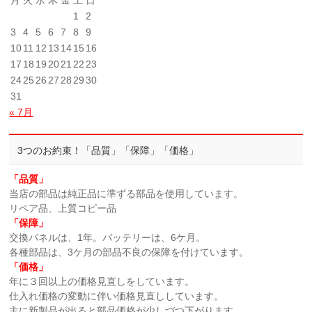
月
火
水
木
金
土
日
1
2
3
4
5
6
7
8
9
10
11
12
13
14
15
16
17
18
19
20
21
22
23
24
25
26
27
28
29
30
31
« 7月
3つのお約束！「品質」「保障」「価格」
「品質」
当店の部品は純正品に準ずる部品を使用しています。
リペア品、上質コピー品
「保障」
交換パネルは、1年。バッテリーは、6ケ月。
各種部品は、3ケ月の部品不良の保障を付けています。
「価格」
年に３回以上の価格見直しをしています。
仕入れ価格の変動に伴い価格見直ししています。
主に新製品が出ると部品価格が少しづつ下がります。