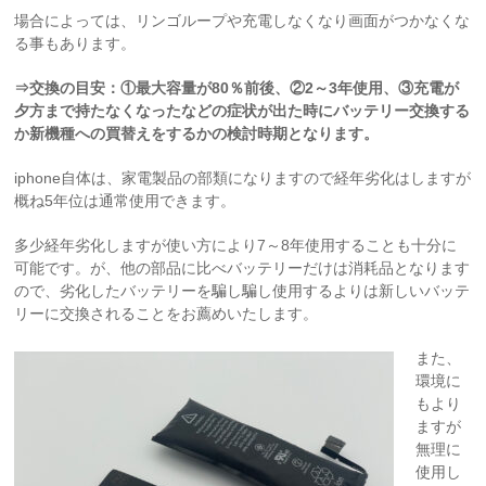
場合によっては、リンゴループや充電しなくなり画面がつかなくな
る事もあります。
⇒交換の目安：①最大容量が80％前後、②2～3年使用、③充電が
夕方まで持たなくなったなどの症状が出た時にバッテリー交換する
か新機種への買替えをするかの検討時期となります。
iphone自体は、家電製品の部類になりますので経年劣化はしますが
概ね5年位は通常使用できます。
多少経年劣化しますが使い方により7～8年使用することも十分に
可能です。が、他の部品に比べバッテリーだけは消耗品となります
ので、劣化したバッテリーを騙し騙し使用するよりは新しいバッテ
リーに交換されることをお薦めいたします。
また、
環境に
もより
ますが
無理に
使用し