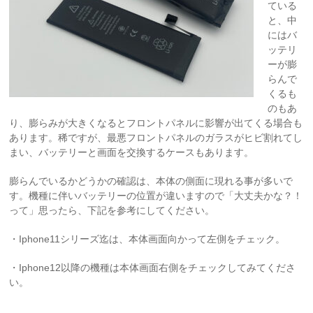
ている
と、中
にはバ
ッテリ
ーが膨
らんで
くるも
のもあ
り、膨らみが大きくなるとフロントパネルに影響が出てくる場合も
あります。稀ですが、最悪フロントパネルのガラスがヒビ割れてし
まい、バッテリーと画面を交換するケースもあります。
膨らんでいるかどうかの確認は、本体の側面に現れる事が多いで
す。機種に伴いバッテリーの位置が違いますので「大丈夫かな？！
って」思ったら、下記を参考にしてください。
・Iphone11シリーズ迄は、本体画面向かって左側をチェック。
・Iphone12以降の機種は本体画面右側をチェックしてみてくださ
い。