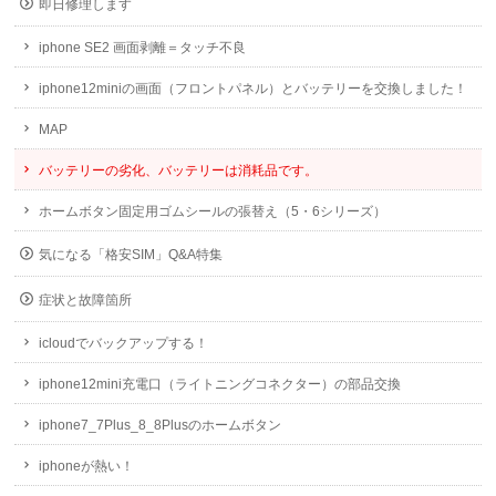
即日修理します
iphone SE2 画面剥離＝タッチ不良
iphone12miniの画面（フロントパネル）とバッテリーを交換しました！
MAP
バッテリーの劣化、バッテリーは消耗品です。
ホームボタン固定用ゴムシールの張替え（5・6シリーズ）
気になる「格安SIM」Q&A特集
症状と故障箇所
icloudでバックアップする！
iphone12mini充電口（ライトニングコネクター）の部品交換
iphone7_7Plus_8_8Plusのホームボタン
iphoneが熱い！