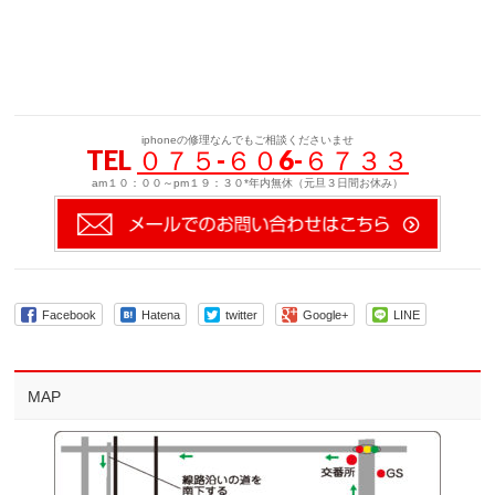
iphoneの修理なんでもご相談くださいませ
TEL
０７５-６０6-６７３３
am１０：００～pm１９：３０*年内無休（元旦３日間お休み）
Facebook
Hatena
twitter
Google+
LINE
MAP