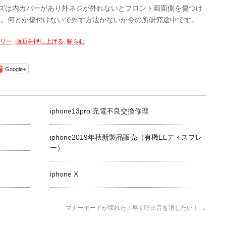
ズは内カバーがあり外ネジが外れないとフロント画面側を傷つけ
す。何とか傷付けないで外す方法がないか今の所研究途中です。
リー
,
画面を押し上げる
,
膨らむ
Google+
iphone13pro 充電不良交換修理
iphone2019年秋新製品販売（有機ELディスプレ
ー）
iphone X
マナーモードが壊れた！早く呼出音を消したい！
→