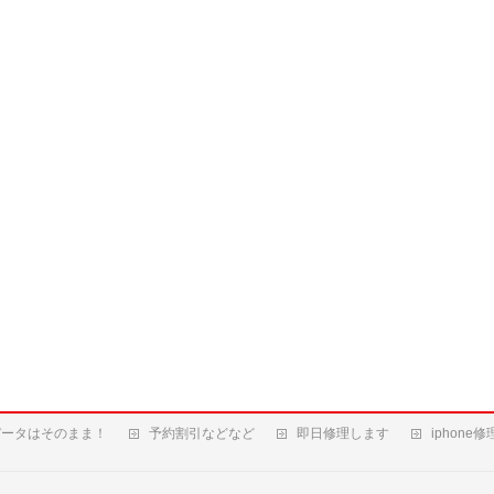
データはそのまま！
予約割引などなど
即日修理します
iphone