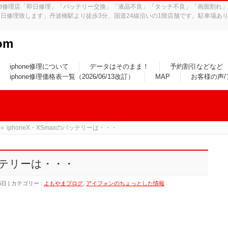
iPad修理店「即日修理」「バッテリー交換」「液晶不良」「タッチ不良」「画面割
日修理致します」丹波橋駅より徒歩3分、国道24線沿いの1階店舗です。駐車場あり
om
iphone修理について
データはそのまま！
予約割引などなど
iphone修理価格表一覧（2026/06/13改訂）
MAP
お客様の声
»
iphoneX・XSmaxのバッテリーは・・・
バッテリーは・・・
5日
カテゴリー :
よもやまブログ
,
アイフォンのちょっとした情報