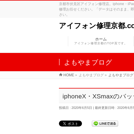
京都市伏見区アイフォン修理店。iphone・
修理お任せください。「データはそのまま、即
さい。
アイフォン修理京都.c
ホーム
アイフォン修理京都のTOP頁です。
よもやまブログ
HOME
»
よもやまブログ
»
よもやまブログ
iphoneX・XSmaxの
投稿日 : 2020年6月5日
最終更新日時 : 2020年6月