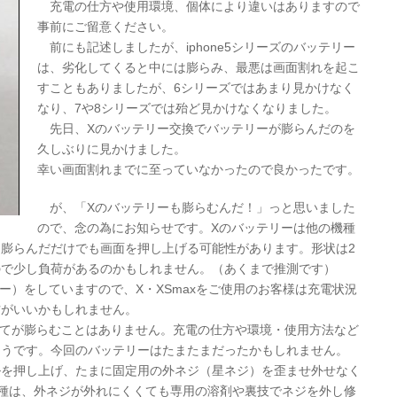
充電の仕方や使用環境、個体により違いはありますので
事前にご留意ください。
前にも記述しましたが、iphone5シリーズのバッテリー
は、劣化してくると中には膨らみ、最悪は画面割れを起こ
すこともありましたが、6シリーズではあまり見かけなく
なり、7や8シリーズでは殆ど見かけなくなりました。
先日、Xのバッテリー交換でバッテリーが膨らんだのを
久しぶりに見かけました。
幸い画面割れまでに至っていなかったので良かったです。
が、「Xのバッテリーも膨らむんだ！」っと思いました
ので、念の為にお知らせです。Xのバッテリーは他の機種
膨らんだだけでも画面を押し上げる可能性があります。形状は2
ので少し負荷があるのかもしれません。（あくまで推測です）
リー）をしていますので、X・XSmaxをご使用のお客様は充電状況
方がいいかもしれません。
全てが膨らむことはありません。充電の仕方や環境・使用方法など
ようです。今回のバッテリーはたまたまだったかもしれません。
を押し上げ、たまに固定用の外ネジ（星ネジ）を歪ませ外せなく
種は、外ネジが外れにくくても専用の溶剤や裏技でネジを外し修