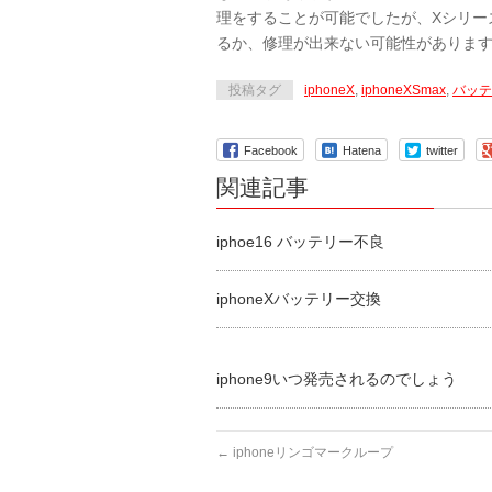
理をすることが可能でしたが、Xシリー
るか、修理が出来ない可能性がありま
投稿タグ
iphoneX
,
iphoneXSmax
,
バッテ
Facebook
Hatena
twitter
関連記事
iphoe16 バッテリー不良
iphoneXバッテリー交換
iphone9いつ発売されるのでしょう
←
iphoneリンゴマークループ