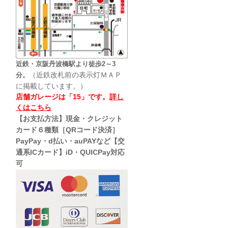
近鉄・京阪丹波橋駅より徒歩2～3
（近鉄改札前の表示灯ＭＡＰ
分。
に掲載しています。）
店舗ガレージは「15」です。
詳し
くはこちら
【お支払方法】現金・クレジット
カード６種類［QRコード決済］
PayPay・d払い・auPAYなど【交
通系ICカード】iD・QUICPay対応
可